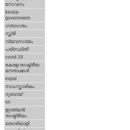
സേവനം
kerala-
government-
ഗതാഗതം
സ്ത്രീ
വ്യവസായം
പരിസ്ഥിതി
covid-19
കേരള രാഷ്ട്രീയ
നേതാക്കള്‍
expat
സാംസ്കാരികം
ദുബായ്‌
nri
ഇന്ത്യന്‍
രാഷ്ട്രീയം
തൊഴിലാളി