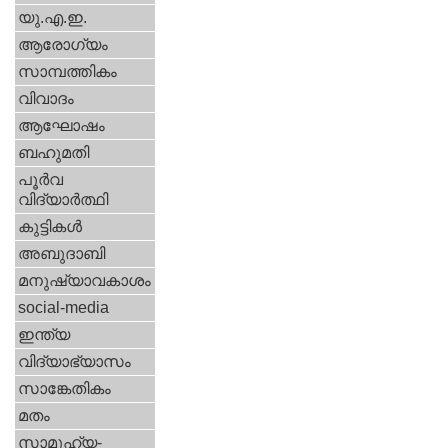
യു.എ.ഇ.
ആരോഗ്യം
സാമ്പത്തികം
വിവാദം
ആഘോഷം
ബഹുമതി
പൂര്‍വ
വിദ്യാര്‍ത്ഥി
കുട്ടികള്‍
അബുദാബി
മനുഷ്യാവകാശം
social-media
ഇന്ത്യ
വിദ്യാഭ്യാസം
സാങ്കേതികം
മതം
സാമൂഹ്യ-