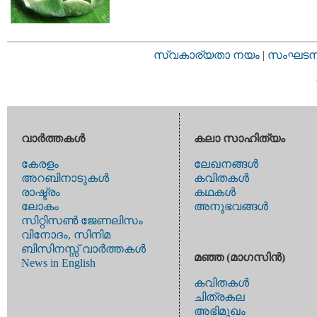
സ്വകാര്യതാ നയം
|
സംഘടനാ 
വാര്‍ത്തകള്‍
കലാ സാഹിത്യം
കേരളം
ലേഖനങ്ങള്‍
അറബിനാടുകള്‍
കവിതകള്‍
രാഷ്ട്രം
കഥകള്‍
ലോകം
അനുഭവങ്ങള്‍
സിറ്റിസണ്‍ ജേണലിസം
വിനോദം, സിനിമ
ബിസിനസ്സ് വാര്‍ത്തകള്‍
മഞ്ഞ (മാഗസിന്‍)
News in English
കവിതകള്‍
ചിത്രകല
അഭിമുഖം