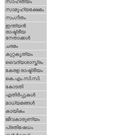
സാഹിത്യം
സാമൂഹ്യക്ഷേമം
സംഗീതം
ഇന്ത്യന്‍
രാഷ്ട്രീയ
നേതാക്കള്‍
ചരമം
കുറ്റകൃത്യം
വൈദ്യശാസ്ത്രം
കേരള രാഷ്ട്രീയം
കെ.എം.സി.സി.
കോടതി
എതിര്‍പ്പുകള്‍
മാധ്യമങ്ങള്‍
കായികം
ജീവകാരുണ്യം
പ്രതിഷേധം