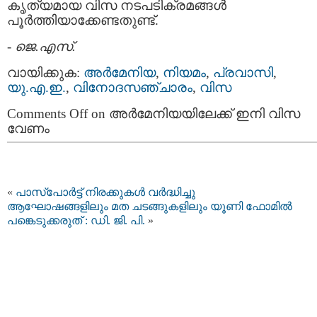
കൃത്യമായ വിസ നടപടിക്രമങ്ങൾ
പൂർത്തിയാക്കേണ്ടതുണ്ട്.
-
ജെ.എസ്.
വായിക്കുക:
അർമേനിയ
,
നിയമം
,
പ്രവാസി
,
യു.എ.ഇ.
,
വിനോദസഞ്ചാരം
,
വിസ
Comments Off
on അർമേനിയയിലേക്ക് ഇനി വിസ
വേണം
«
പാസ്‌പോർട്ട് നിരക്കുകൾ വർദ്ധിച്ചു
ആഘോഷങ്ങളിലും മത ചടങ്ങുകളിലും യൂണി ഫോമിൽ
പങ്കെടുക്കരുത് : ഡി. ജി. പി.
»