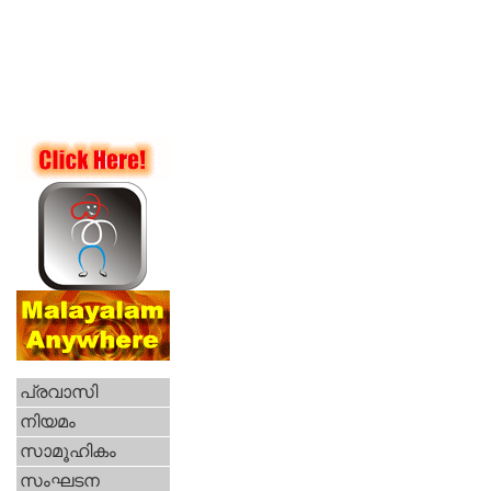
പ്രവാസി
നിയമം
സാമൂഹികം
സംഘടന