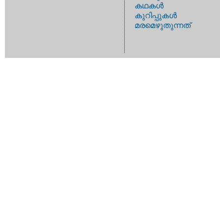
കഥകള്‍
കുറിപ്പുകള്‍
മരമെഴുതുന്നത്