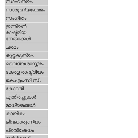
സാഹിത്യം
സാമൂഹ്യക്ഷേമം
സംഗീതം
ഇന്ത്യന്‍
രാഷ്ട്രീയ
നേതാക്കള്‍
ചരമം
കുറ്റകൃത്യം
വൈദ്യശാസ്ത്രം
കേരള രാഷ്ട്രീയം
കെ.എം.സി.സി.
കോടതി
എതിര്‍പ്പുകള്‍
മാധ്യമങ്ങള്‍
കായികം
ജീവകാരുണ്യം
പ്രതിഷേധം