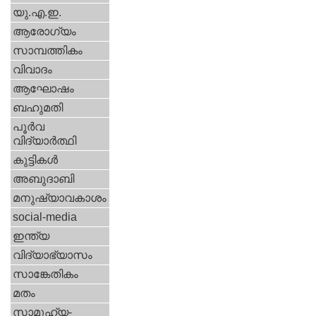
യു.എ.ഇ.
ആരോഗ്യം
സാമ്പത്തികം
വിവാദം
ആഘോഷം
ബഹുമതി
പൂര്‍വ
വിദ്യാര്‍ത്ഥി
കുട്ടികള്‍
അബുദാബി
മനുഷ്യാവകാശം
social-media
ഇന്ത്യ
വിദ്യാഭ്യാസം
സാങ്കേതികം
മതം
സാമൂഹ്യ-