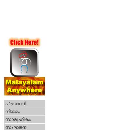
പ്രവാസി
നിയമം
സാമൂഹികം
സംഘടന