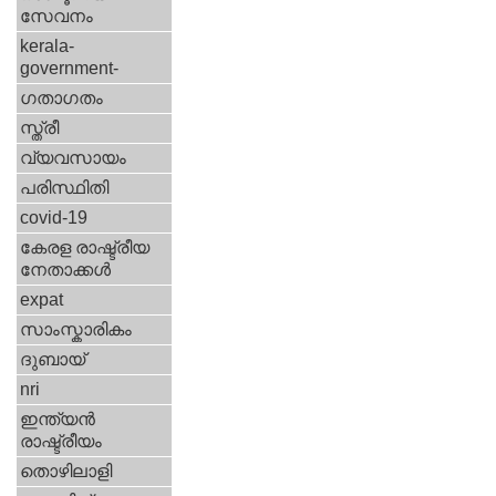
സേവനം
kerala-
government-
ഗതാഗതം
സ്ത്രീ
വ്യവസായം
പരിസ്ഥിതി
covid-19
കേരള രാഷ്ട്രീയ
നേതാക്കള്‍
expat
സാംസ്കാരികം
ദുബായ്‌
nri
ഇന്ത്യന്‍
രാഷ്ട്രീയം
തൊഴിലാളി