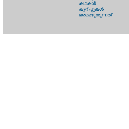
കഥകള്‍
കുറിപ്പുകള്‍
മരമെഴുതുന്നത്