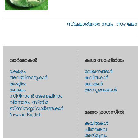
സ്വകാര്യതാ നയം
|
സംഘടനാ 
വാര്‍ത്തകള്‍
കലാ സാഹിത്യം
കേരളം
ലേഖനങ്ങള്‍
അറബിനാടുകള്‍
കവിതകള്‍
രാഷ്ട്രം
കഥകള്‍
ലോകം
അനുഭവങ്ങള്‍
സിറ്റിസണ്‍ ജേണലിസം
വിനോദം, സിനിമ
ബിസിനസ്സ് വാര്‍ത്തകള്‍
മഞ്ഞ (മാഗസിന്‍)
News in English
കവിതകള്‍
ചിത്രകല
അഭിമുഖം