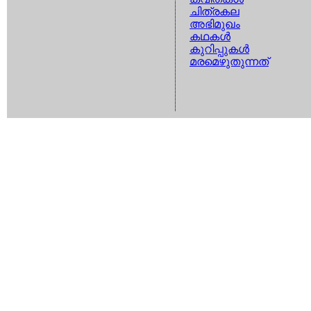
ചിത്രകല
അഭിമുഖം
കഥകള്‍
കുറിപ്പുകള്‍
മരമെഴുതുന്നത്