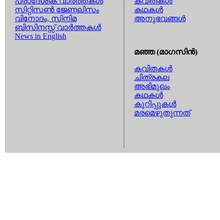
പ്രാദേശിക വാര്‍ത്തകള്‍
കവിതകള്‍
സിറ്റിസണ്‍ ജേണലിസം
കഥകള്‍
വിനോദം, സിനിമ
അനുഭവങ്ങള്‍
ബിസിനസ്സ് വാര്‍ത്തകള്‍
News in English
മഞ്ഞ (മാഗസിന്‍)
കവിതകള്‍
ചിത്രകല
അഭിമുഖം
കഥകള്‍
കുറിപ്പുകള്‍
മരമെഴുതുന്നത്