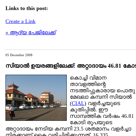
Links to this post:
Create a Link
« ആദ്യ പേജിലേക്ക്
05 December 2008
സിയാല്‍ ഉയരങ്ങളിലേക്ക്: അറ്റാദാ‍യം 46.81 കോ
കൊച്ചി വിമാന
താവളത്തിന്റെ
നടത്തിപ്പുകാരായ പൊതു
മേഖലാ കമ്പനി സിയാല്‍
(
CIAL
) വളര്‍ച്ചയുടെ
കുതിപ്പില്‍. ഈ
സാമ്പത്തിക വര്‍ഷം 46.81
കോടി രൂപയുടെ
അറ്റാദായം നേടിയ കമ്പനി 23.5 ശതമാ‍‌നം വളര്‍ച്ചാ
നിരക്കാണ് കൈ വരിച്ചിരിക്കുന്നത്. 16,335