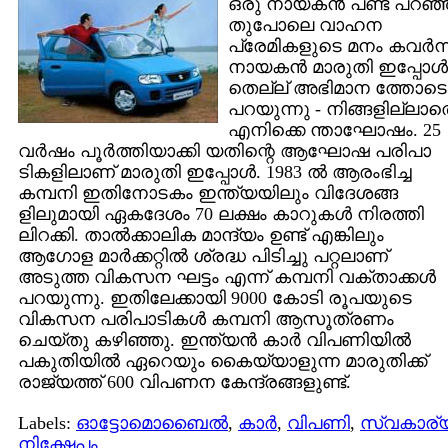
ഒരു നായകന്‍ പണ്ട് പറഞ്
തുപോലെ വാഹന
പ്രേമികളുടെ മനം കവര്‍ന്
നായകന്‍ മാരുതി ഇപ്പോള്‍
തെല്ല് അഭിമാന ത്തോടെ
പറയുന്നു - നിങ്ങളില്ലാ
എനിക്കെ ന്താഘോഷം. 25
വര്‍ഷം പൂര്‍ത്തിയാക്കി യതിന്റെ ആഘോഷ പരിപാ
ടികളിലാണ് മാരുതി ഇപ്പോള്‍. 1983 ല്‍ ആരംഭിച്ച
കമ്പനി ഇതിനോടകം ഇന്ത്യയിലും വിദേശങ്ങ
ളിലുമായി ഏകദേശം 70 ലക്ഷം കാറുകള്‍ നിരത്തി
ലിറക്കി. താല്‍ക്കാലിക മാന്ദ്യം ഉണ്ട് എങ്കിലും
ആഗോള മാര്‍ക്കറ്റില്‍ ശ്രദ്ധ പിടിച്ചു പറ്റലാണ്
അടുത്ത വികസന ഘട്ടം എന്ന് കമ്പനി വക്താക്കള്‍
പറയുന്നു. ഇതിലേക്കായി 9000 കോടി രൂപയുടെ
വികസന പരിപാടികള്‍ കമ്പനി ആസൂത്രണം
ചെയ്തു കഴിഞ്ഞു. ഇന്ത്യന്‍ കാര്‍ വിപണിയില്‍
പകുതിയില്‍ ഏറെയും കൈയ്യാളുന്ന മാരുതിക്ക്
രാജ്യത്ത് 600 വിപണന കേന്ദ്രങ്ങളുണ്ട്.
Labels:
ഓട്ടോമൊബൈല്‍
,
കാര്‍
,
വിപണി
,
സ്വകാര്
നിക്ഷേപം