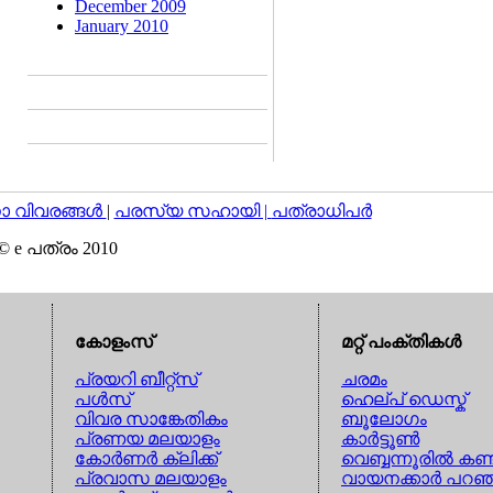
December 2009
January 2010
വിവരങ്ങള്‍
|
പരസ്യ സഹായി |
പത്രാധിപര്‍
© e പത്രം 2010
കോളംസ്
മറ്റ് പംക്തികള്‍
പ്രയറി ബീറ്റ്സ്
ചരമം
പള്‍സ്
ഹെല്പ് ഡെസ്ക്
വിവര സാങ്കേതികം
ബൂലോഗം
പ്രണയ മലയാളം
കാര്‍ട്ടൂണ്‍
കോര്‍ണര്‍ ക്ലിക്ക്
വെബ്ബന്നൂരില്‍ കണ്
പ്രവാസ മലയാളം
വായനക്കാര്‍ പറഞ