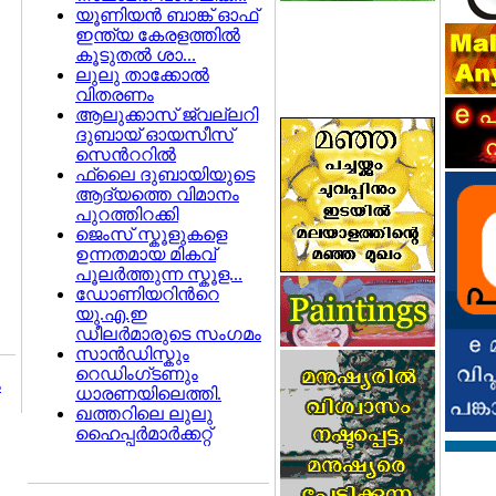
യൂണിയന്‍ ബാങ്ക് ഓഫ്
ഇന്ത്യ കേരളത്തില്‍
കൂടുതല്‍ ശാ...
ലുലു താക്കോല്‍
വിതരണം
ആലുക്കാസ് ജ്വല്ലറി
ദുബായ് ഓയസീസ്
സെന്‍ററില്‍
ഫ്ലൈ ദുബായിയുടെ
ആദ്യത്തെ വിമാനം
പുറത്തിറക്കി
ജെംസ് സ്കൂളുകളെ
ഉന്നതമായ മികവ്
പൂലര്‍ത്തുന്ന സ്കൂള...
ഡോണിയറിന്‍റെ
യു.എ.ഇ
ഡീലര്‍മാരുടെ സംഗമം
സാന്‍ഡിസ്കും
റെഡിംഗ്ടണും
ം
ധാരണയിലെത്തി.
ഖത്തറിലെ ലുലു
ഹൈപ്പര്‍മാര്‍ക്കറ്റ്