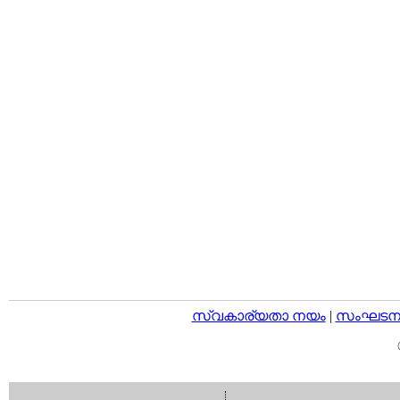
സ്വകാര്യതാ നയം
|
സംഘടനാ 