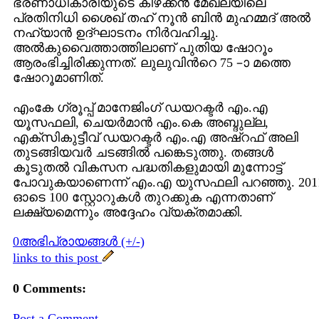
ഭരണാധികാരിയുടെ കിഴക്കന്‍ മേഖലയിലെ
പ്രതിനിധി ശൈഖ് തഹ് നൂന്‍ ബിന്‍ മുഹമ്മദ് അല്‍
നഹ്യാന്‍ ഉദ്ഘാടനം നിര്‍വഹിച്ചു.
അല്‍കുവൈത്താത്തിലാണ് പുതിയ ഷോറൂം
ആരംഭിച്ചിരിക്കുന്നത്. ലുലുവിന്‍റെ 75 –ാ മത്തെ
ഷോറൂമാണിത്.
എംകേ ഗ്രൂപ്പ് മാനേജിംഗ് ഡയറക്ടര്‍ എം.എ
യൂസഫലി, ചെയര്‍മാന്‍ എം.കെ അബ്ദുല്ല,
എക്സികുട്ടീവ് ഡയറക്ടര്‍ എം.എ അഷ്റഫ് അലി
തുടങ്ങിയവര്‍ ചടങ്ങില്‍ പങ്കെടുത്തു. തങ്ങള്‍
കൂടുതല്‍ വികസന പദ്ധതികളുമായി മുന്നോട്ട്
പോവുകയാണെന്ന് എം.എ യുസഫലി പറഞ്ഞു. 201
ഓടെ 100 സ്റ്റോറുകള്‍ തുറക്കുക എന്നതാണ്
ലക്ഷ്യമെന്നും അദ്ദേഹം വ്യക്തമാക്കി.
0അഭിപ്രായങ്ങള്‍ (+/-)
links to this post
0 Comments:
Post a Comment