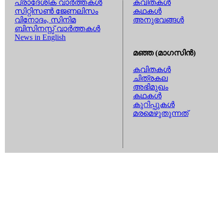
പ്രാദേശിക വാര്‍ത്തകള്‍
കവിതകള്‍
സിറ്റിസണ്‍ ജേണലിസം
കഥകള്‍
വിനോദം, സിനിമ
അനുഭവങ്ങള്‍
ബിസിനസ്സ് വാര്‍ത്തകള്‍
News in English
മഞ്ഞ (മാഗസിന്‍)
കവിതകള്‍
ചിത്രകല
അഭിമുഖം
കഥകള്‍
കുറിപ്പുകള്‍
മരമെഴുതുന്നത്