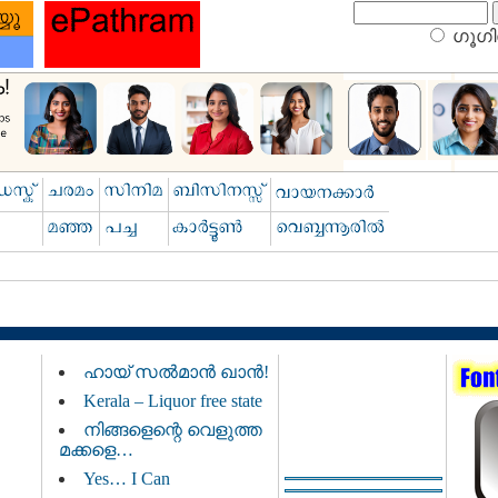
ഗൂഗിള
ഹായ് സൽമാൻ ഖാൻ!
Kerala – Liquor free state
നിങ്ങളെന്റെ വെളുത്ത
മക്കളെ…
Yes… I Can