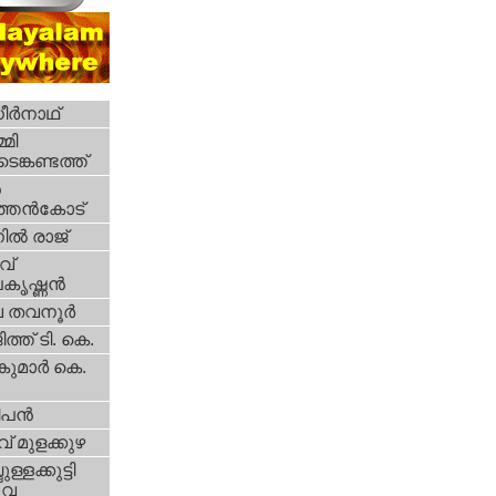
ര്‍നാഥ്
മി
ങ്കണ്ടത്ത്
‍
തന്‍കോട്
ല്‍ രാജ്
്‌
ൃഷ്ണന്‍
 തവനൂര്‍
ത്ത് ടി. കെ.
ുമാര്‍ കെ.
പന്‍
്‌ മുളക്കുഴ
ള്ളക്കുട്ടി
ുവ