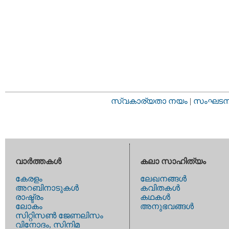
സ്വകാര്യതാ നയം
|
സംഘടനാ 
വാര്‍ത്തകള്‍
കലാ സാഹിത്യം
കേരളം
ലേഖനങ്ങള്‍
അറബിനാടുകള്‍
കവിതകള്‍
രാഷ്ട്രം
കഥകള്‍
ലോകം
അനുഭവങ്ങള്‍
സിറ്റിസണ്‍ ജേണലിസം
വിനോദം, സിനിമ