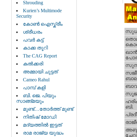
Shrouding
Kurien’s Multimode
Security
കോൺ ഐസ്ക്രീം
സുധീ
ശ്രീധരം
തൊമ്
പവർ കട്ട്
കൊടെ
കാക്ക തൂറി
ഖാന്
The CAG Report
പോത്
കല്‍ക്കരി
സുനി
അമ്മായി ചുട്ടത്
സജീവ
ബാലക
Cameo Rahul
ബാവ
പാമ്പ് കളി
സുജി
ബി. ജെ. പിയും
സാങ്ങ്മയും
ഹരിക
ബി.
മുണ്ട്…തോര്‍ത്ത്‌ മുണ്ട്
പ്രദീ
നിതിഷ്‌ മോഡി
രാജീവ
മദ്യത്തിൽ ഇട്ടത്
അബ്ദു
രാമ രാജ്യ യുദ്ധം
ചേറ്റ