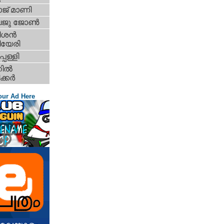
്‌ മാണി
ു ജോണ്‍
ശന്‍
ിയേരി
പള്ളി
ല്‍
കര്‍
our Ad Here