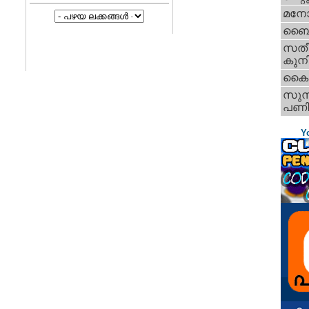
മനോജ
ബൈജ
സതീ
കുന
കൈപ്
സുനി
പണിക്
Y