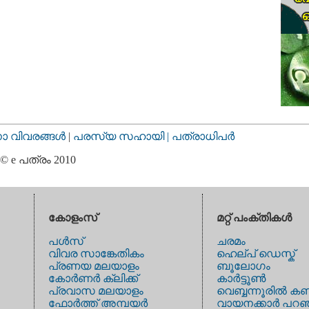
വിവരങ്ങള്‍
|
പരസ്യ സഹായി |
പത്രാധിപര്‍
© e പത്രം 2010
കോളംസ്
മറ്റ് പംക്തികള്‍
പള്‍സ്
ചരമം
വിവര സാങ്കേതികം
ഹെല്പ് ഡെസ്ക്
പ്രണയ മലയാളം
ബൂലോഗം
കോര്‍ണര്‍ ക്ലിക്ക്
കാര്‍ട്ടൂണ്‍
പ്രവാസ മലയാളം
വെബ്ബന്നൂരില്‍ കണ
ഫോര്‍ത്ത് അമ്പയര്‍
വായനക്കാര്‍ പറഞ