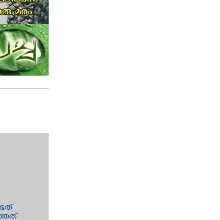
്ടത്
്ഞത്