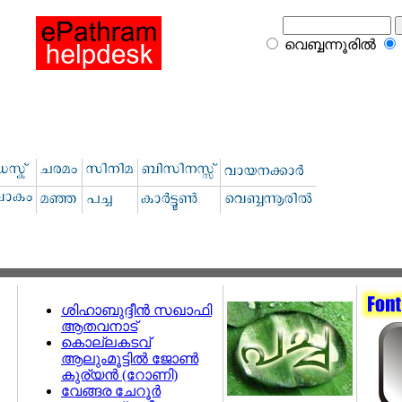
വെബ്ബന്നൂരില്‍
ശിഹാബുദ്ദീന്‍ സഖാഫി
ആതവനാട്‌
കൊല്ലകടവ്
ആലുംമൂട്ടില്‍ ജോണ്‍
കുര്യന്‍ (റോണി)
വേങ്ങര ചേറൂര്‍