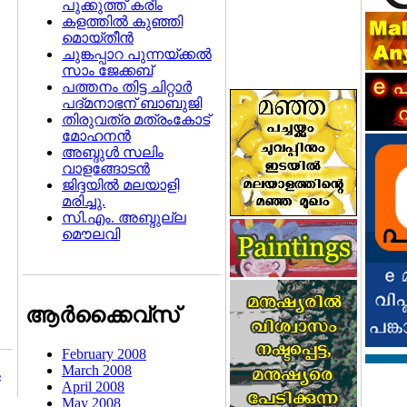
പുക്കുത്ത് കരീം
കളത്തില്‍ കുഞ്ഞി
മൊയ്തീന്‍
ചുങ്കപ്പാറ പുന്നയ്ക്കല്‍
സാം ജേക്കബ്‌
പത്തനം തിട്ട ചിറ്റാര്‍
പദ്മനാഭന് ബാബുജി
തിരുവത്ര മത്രംകോട്
മോഹനന്‍
അബ്ദുള്‍ സലിം
വാളങ്ങോടന്‍
ജിദ്ദയില്‍ മലയാളി
മരിച്ചു.
സി.എം. അബ്ദുല്ല
മൌലവി
ആര്‍ക്കൈവ്സ്
February 2008
March 2008
ം
April 2008
May 2008