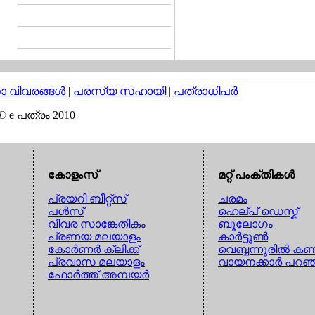
വിവരങ്ങള്‍
|
പരസ്യ സഹായി |
പത്രാധിപര്‍
© e പത്രം 2010
കോളംസ്
മറ്റ് പംക്തികള്‍
പ്രയറി ബീറ്റ്സ്
ചരമം
പള്‍സ്
ഹെല്പ് ഡെസ്ക്
വിവര സാങ്കേതികം
ബൂലോഗം
പ്രണയ മലയാളം
കാര്‍ട്ടൂണ്‍
കോര്‍ണര്‍ ക്ലിക്ക്
വെബ്ബന്നൂരില്‍ കണ്
പ്രവാസ മലയാളം
വായനക്കാര്‍ പറഞ
ഫോര്‍ത്ത് അമ്പയര്‍