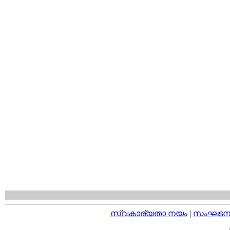
സ്വകാര്യതാ നയം
|
സംഘടനാ 