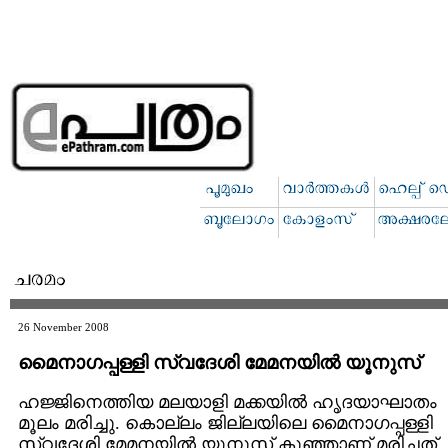
26 November 2008
മൈനാഗപ്പള്ളി സ്വദേശി മേമനയില്‍ യൂനുസ്
ഹജ്ജിനെത്തിയ മലയാളി മക്കയില്‍ ഹൃദയാഘാതം
മൂലം മരിച്ചു. കൊല്ലം ജില്ലയിലെ മൈനാഗപ്പള്ളി
സ്വദേശി മേമനയില്‍ യൂനുസ് കുഞ്ഞാണ് മരിച്ചത്.