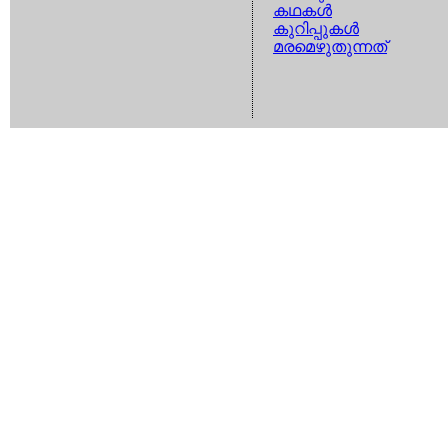
കഥകള്‍
കുറിപ്പുകള്‍
മരമെഴുതുന്നത്