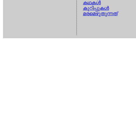
കഥകള്‍
കുറിപ്പുകള്‍
മരമെഴുതുന്നത്