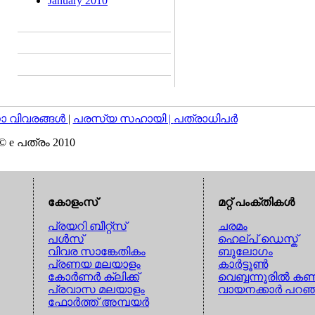
January 2010
വിവരങ്ങള്‍
|
പരസ്യ സഹായി |
പത്രാധിപര്‍
© e പത്രം 2010
കോളംസ്
മറ്റ് പംക്തികള്‍
പ്രയറി ബീറ്റ്സ്
ചരമം
പള്‍സ്
ഹെല്പ് ഡെസ്ക്
വിവര സാങ്കേതികം
ബൂലോഗം
പ്രണയ മലയാളം
കാര്‍ട്ടൂണ്‍
കോര്‍ണര്‍ ക്ലിക്ക്
വെബ്ബന്നൂരില്‍ കണ്
പ്രവാസ മലയാളം
വായനക്കാര്‍ പറഞ
ഫോര്‍ത്ത് അമ്പയര്‍