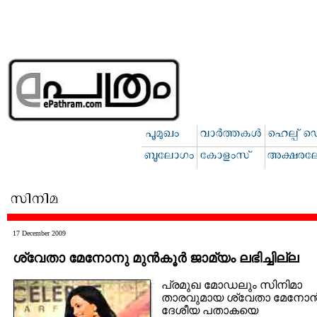
17 December 2009
ശ്വേതാ മേനോനു മുന്‍കൂര്‍ ജാമ്യം ലഭിച്ചില്ല
പ്രമുഖ മോഡലും സിനിമാ
താരവുമായ ശ്വേതാ മേനോന്
ദേശീയ പതാകയെ