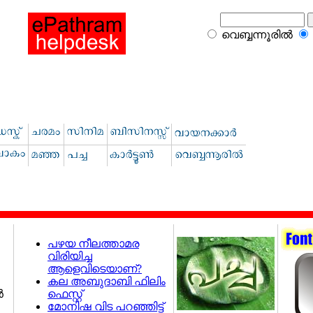
വെബ്ബന്നൂരില്‍
പഴയ നീലത്താമര
വിരിയിച്ച
ആളെവിടെയാണ്?
കല അബുദാബി ഫിലിം
ഫെസ്റ്റ്
‍
മോനിഷ വിട പറഞ്ഞിട്ട്‌