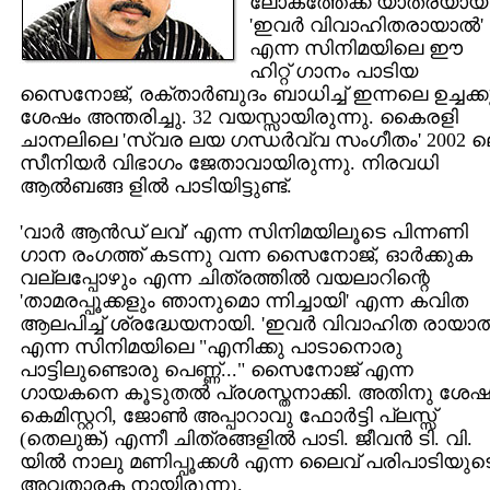
ലോകത്തേക്ക് യാത്രയായി
'ഇവര്‍ വിവാഹിതരായാല്‍'
എന്ന സിനിമയിലെ ഈ
ഹിറ്റ് ഗാനം പാടിയ
സൈനോജ്, രക്താര്‍ബുദം ബാധിച്ച് ഇന്നലെ ഉച്ചക്ക
ശേഷം അന്തരിച്ചു. 32 വയസ്സായിരുന്നു. കൈരളി
ചാനലിലെ 'സ്വര ലയ ഗന്ധര്‍വ്വ സംഗീതം' 2002 
സീനിയര്‍ വിഭാഗം ജേതാവായിരുന്നു. നിരവധി
ആല്‍ബങ്ങ ളില്‍ പാടിയിട്ടുണ്ട്.
'വാര്‍ ആന്‍ഡ് ലവ്' എന്ന സിനിമയിലൂടെ പിന്നണി
ഗാന രംഗത്ത് കടന്നു വന്ന സൈനോജ്, ഓര്‍ക്കുക
വല്ലപ്പോഴും എന്ന ചിത്രത്തില്‍ വയലാറിന്റെ
'താമരപ്പൂക്കളും ഞാനുമൊ ന്നിച്ചായി' എന്ന കവിത
ആലപിച്ച് ശ്രദ്ധേയനായി. 'ഇവര്‍ വിവാഹിത രായാല്
എന്ന സിനിമയിലെ "എനിക്കു പാടാനൊരു
പാട്ടിലുണ്ടൊരു പെണ്ണ്..." സൈനോജ് എന്ന
ഗായകനെ കൂടുതല്‍ പ്രശസ്തനാക്കി. അതിനു ശേഷ
കെമിസ്റ്ററി, ജോണ്‍ അപ്പാറാവു ഫോര്‍ട്ടി പ്ലസ്സ്
(തെലുങ്ക്) എന്നീ ചിത്രങ്ങളില്‍ പാടി. ജീവന്‍ ടി. വി.
യില്‍ നാലു മണിപ്പൂക്കള്‍ എന്ന ലൈവ് പരിപാടിയുട
അവതാരക നായിരുന്നു.