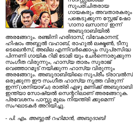
സുപരിചിതരായ
ഗായകരും അവതാരകരും
പങ്കെടുക്കുന്ന സ്റ്റേജ് ഷോ
'ഗാനാ ഖസാനാ' ഇന്ന്
അബുദാബിയില്‍
അരങ്ങേറും. രഞ്ജിനി ഹരിദാസ്, വിവേകാനന്ദ്,
ഹിഷാം അബ്ദുല്‍ വഹാബ്, രാഹുല്‍ ലക്ഷ്മണ്‍, ടീനു
ടെലെന്‍സ്, അഖില എന്നിവര്‍ക്കൊപ്പം സുപ്രസിദ്ധ
പിന്നണി ഗായിക റിമി ടോമി യും ചേര്‍ന്നൊരുക്കുന്ന
സംഗീത വിരുന്നും, ഹാസ്യ താരം സുരാജ്
വെഞ്ഞാറമൂട് നയിക്കുന്ന ഹാസ്യ വിരുന്നും
അരങ്ങേറും. അബുദാബിയിലെ സുപ്രീം ട്രാവല്‍സ്
ഒരുക്കുന്ന ഈ സംഗീത ഹാസ്യ നൃത്ത വിരുന്ന്‌
ഇന്ന് (ശനിയാഴ്ച) രാത്രി ഏഴു മണിക്ക് അബുദാബി
ഇന്ത്യാ സോഷ്യല്‍ സെന്ററിലാണ് അരങ്ങേറുക.
പ്രവേശനം പാസ്സു മൂലം നിയന്ത്രി ക്കുമെന്ന്
സംഘാടകര്‍ അറിയിച്ചു.
-
പി. എം. അബ്ദുല്‍ റഹിമാന്‍, അബുദാബി