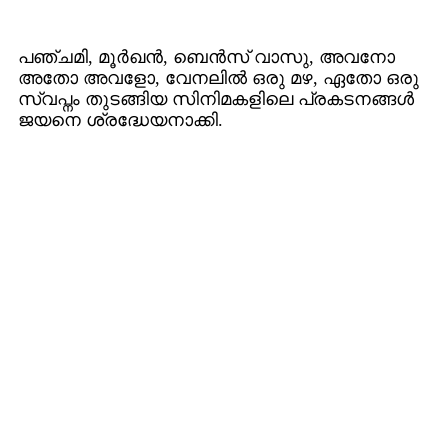
പഞ്ചമി, മൂര്‍ഖന്‍, ബെന്‍സ് വാസു, അവനോ
അതോ അവളോ, വേനലില്‍ ഒരു മഴ, ഏതോ ഒരു
സ്വപ്നം തുടങ്ങിയ സിനിമകളിലെ പ്രകടനങ്ങള്‍
ജയനെ ശ്രദ്ധേയനാക്കി.