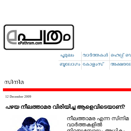
12 December 2009
പഴയ നീലത്താമര വിരിയിച്ച ആളെവിടെയാണ്?
നീലത്താമര എന്ന സിനിമ
വാര്‍ത്തകളില്‍
നിറയുമ്പോഴും അധികം