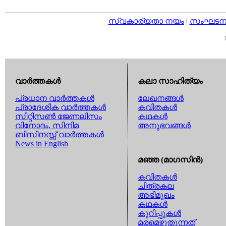
സ്വകാര്യതാ നയം
|
സംഘടനാ 
വാര്‍ത്തകള്‍
കലാ സാഹിത്യം
പ്രധാന വാര്‍ത്തകള്‍
ലേഖനങ്ങള്‍
പ്രാദേശിക വാര്‍ത്തകള്‍
കവിതകള്‍
സിറ്റിസണ്‍ ജേണലിസം
കഥകള്‍
വിനോദം, സിനിമ
അനുഭവങ്ങള്‍
ബിസിനസ്സ് വാര്‍ത്തകള്‍
News in English
മഞ്ഞ (മാഗസിന്‍)
കവിതകള്‍
ചിത്രകല
അഭിമുഖം
കഥകള്‍
കുറിപ്പുകള്‍
മരമെഴുതുന്നത്