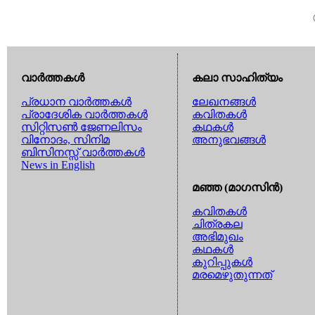
വാര്‍ത്തകള്‍
കലാ സാഹിത്യം
പ്രധാന വാര്‍ത്തകള്‍
ലേഖനങ്ങള്‍
പ്രാദേശിക വാര്‍ത്തകള്‍
കവിതകള്‍
സിറ്റിസണ്‍ ജേണലിസം
കഥകള്‍
വിനോദം, സിനിമ
അനുഭവങ്ങള്‍
ബിസിനസ്സ് വാര്‍ത്തകള്‍
News in English
മഞ്ഞ (മാഗസിന്‍)
കവിതകള്‍
ചിത്രകല
അഭിമുഖം
കഥകള്‍
കുറിപ്പുകള്‍
മരമെഴുതുന്നത്