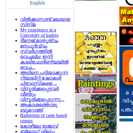
വില്‍ക്കാനുണ്ട് മലയാള
സിനിമ
My experience in a
University of loafers
ടീനേജ് മാതൃത്വം
മനപൂര്‍വ്വം
സ്വര്‍ഗത്തില്‍
വെച്ചല്ല; ഇനി
കാലിഫോര്‍ണിയയില്‍
വെച...
ആടിനെ പട്ടിയാക്കുന്ന
റിയാലിറ്റി ഷോകള്‍
പ്രവാസികളെ ...
വിസ്മരിക്കപ്പെട്ടവര്‍
വീണ്ടും
വിസ്മരിക്കപ്പെടുന്നു...
ആകാശത്തൊരു
ബൂമറാങ്ങ്
Barberism of caste based
census
കോഴിമല രാജാവ്
ബ്ലോഗ് ശില്പ