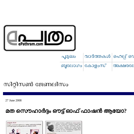
27 June 2008
മത സൌഹാര്‍ദ്ദം ഔട്ട് ഓഫ് ഫാഷന്‍ ആയോ?