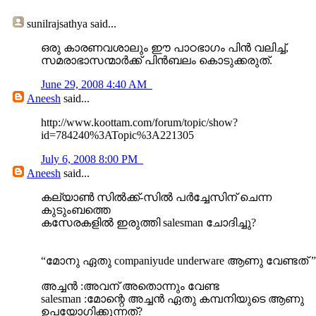
sunilrajsathya
said...
ഒരു കാരണവശാലും ഈ പാഠഭാഗം പിന്‍ വലിച്ച്,
സമരാഭാസന്മാര്‍ക്ക് പിന്‍ബലം കൊടുക്കരുത്.
June 29, 2008 4:40 AM
Aneesh
said...
http://www.koottam.com/forum/topic/show?
id=784240%3ATopic%3A221305
July 6, 2008 8:00 PM
Aneesh
said...
കല്യാണ്‍ സില്‍ക്ക്-സില്‍ പര്‍ച്ചേസിന് ചെന്ന
കുടുംബത്തെ
കസേരകളില്‍ ഇരുത്തി salesman ചോദിച്ചു?
“മോനു ഏതു companiyude underware ആണു വേണ്ടത് ”
അച്ചന്‍ :അവന് അതൊന്നും വേണ്ട
salesman :മോന്റെ അച്ചന്‍ ഏതു കമ്പനിയുടെ ആണു
ഉപയോഗിക്കുന്നത്?