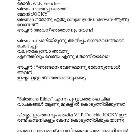
മോന്‍ :V.I.P. Frenchie
salesman :അപ്പോ അമ്മ?
മോന്‍ :JOCKY
salesman :“മോനു ഏതു companiyude underware ആണു
വേണ്ടത് ”
അച്ചന്‍ :അവന് അതൊന്നും വേണ്ട!
salesman :(ചാരിയിരുന്നു അല്‍പ്പം ഗൌരവത്തോടെ
ചോദിച്ചു)
വലുതാകുമ്പോ അവനു
ഏതെങ്കിലും വേണം എന്നു തോന്നിയാലോ?
അച്ചന്‍ : “അങ്ങനെ വേണമെന്നു തോന്നുമ്പോള്‍
അവന്
ഇഷ്ടം ഉള്ളത് തെരഞ്ഞെടുക്കട്ടെ“
"Salesmans Ethics" എന്ന പുസ്തകത്തിലെ ചില
വാചകങ്ങള്‍ ആണു മുകളില്‍ കൊടുത്തിരിക്കുന്നത്
പ്രശ്നം ഇതൊന്നും അല്ല V.I.P. Frenchie,JOCKY ഈ
രണ്ട് കമ്പനികളും കേസ് കൊടുത്തിരിക്കുകയാണു
കാരണം ഈ രണ്ട് കമ്പനികളെയും അവഹേളിക്കാന്‍