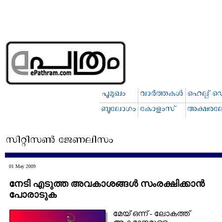
01 May 2009
നേടി എടുത്ത അവകാശങ്ങള്‍ സം‌രക്ഷിക്കാന്‍
പോരാടുക
മേയ് ഒന്ന് - ലോകത്ത്