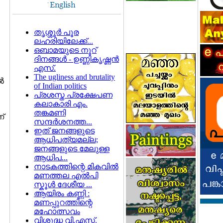
തൃശ്ശൂര്‍ പൂര
ലഹരിയിലേക്ക്‌...
ഒബാമയുടെ നൂറ്
ദിനങ്ങള്‍ - ഉണ്ണികൃഷ്ണന്‍
എസ്.
The ugliness and brutality
‍
of Indian politics
പ്രശസ്ത പ്രക്ഷേപണ
കലാകാരി എം.
തങ്കമണി
്
സന്ദര്‍ശനത്ത...
ഇത്‌ ജനങ്ങളുടെ
ആധിപത്യമല്ല;
ജനങ്ങളുടെ മേലുള്ള
ആധിപ...
നാടകത്തിന്റെ മികവില്‍
മണത്തല എല്‍പി
സ്കൂള്‍ ദേശീയ ...
ആയിരം കണ്ണി :
മണപ്പുറത്തിന്റെ
മഹോത്സവം
വിശുദ്ധ വി.എസ്.