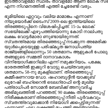
ഇടത്താവളമോ സ്ഥിരം താവളമോ ആണ്‌ ലോക്‌ സ
എന്ന നിഗമനത്തില്‍ എത്തി ച്ചേരേണ്ടി വരും.
ഭൂമിയിലെ ഏറ്റവും വലിയ മാമാങ്കം എന്നാണ്‌
ന്യൂയോര്‍ക്ക്‌ ടൈംസ്‌ 2009-ലെ ഇന്ത്യയിലെ
തിരഞ്ഞടുപ്പിനെ വിശേഷിപ്പിച്ചത്‌. 15-ാം ലോക്‌
സഭയിലേക്ക്‌ എഴുപത്തിയൊന്നു കോടി നാല്‌പതു
ലക്ഷം വോട്ടര്‍മാരാ ണുണ്ടായിരുന്നത്‌.
സ്വതന്ത്രമായ തിരഞ്ഞെടുപ്പ്‌ നടക്കുന്ന അമേരിക്ക
യുള്‍പ്പെടെയുള്ള പരിഷ്‌കൃത ജനാധിപത്യ
രാജ്യങ്ങളിലൊന്നും 50 ശതമാനം ആളുകള്‍ പോലു
തങ്ങളുടെ സമ്മതി ദാനാവകാശം
വിനിയോഗിക്കാറില്ല എന്ന്‌ നമുക്കറിയാം. പക്ഷേ,
ഭാരതത്തില്‍ ഇക്കുറി വോട്ടു ചെയ്‌തവരുടെ
ശതമാനം 58-നു മുകളിലാണ്‌. തിരഞ്ഞെടുപ്പ്‌
കമ്മീഷണറായ ഡോ. ഷഹാബുദ്ദീന്‍ യാക്കൂബ്‌
ഖുറേഷി ബഹ്‌റൈന്‍ ടെലഗ്രാഫി ന്റെ മുഖ്യ
പത്രാധിപര്‍ സോമന്‍ ബേബിക്ക്‌ അനുവദിച്ച
അഭിമുഖത്തില്‍ പറഞ്ഞത്‌, 90 ലക്ഷം തിരഞ്ഞെടുപ്പ്‌
നിരീക്ഷകരാണ്‌ തിരഞ്ഞെടുപ്പ്‌ നീതി പൂര്‍വകവും
സ്വതന്ത്രവുമാക്കാന്‍ നിയോഗി ക്കപ്പെട്ടിരുന്നത്‌
എന്നാണ്‌. എട്ടു ലക്ഷത്തി മുപ്പത്തി അയ്യായിരം