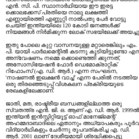
എന്‍. സി. പി. സ്ഥാനാര്‍ഥിയായ ഈ ഇരട്ട
ക്കൊലക്കേസ്‌ പ്രതിയെ നാലു ലക്ഷത്തി
എണ്ണായിരത്തി എണ്ണൂറ്റി നാല്‍പതു പേര്‍ വോട്ടു
ചെയ്‌ത്‌ ഇന്ത്യയിലെ 120 കോടി ജനങ്ങള്‍ക്ക്‌
നിയമങ്ങള്‍ നിര്‍മിക്കുന്ന ലോക്‌ സഭയിലേക്ക്‌ അയച്ചു
ഇതു പോലെ കുറ്റ വാസനയുള്ള മറ്റാരെങ്കിലും എം.
പി. യായി പാര്‍ലമെന്റില്‍ കടന്നു കൂടിയിട്ടുണ്ടോ എന
അന്വേഷണം നമ്മെ ക്കൊണ്ടെത്തി ക്കുന്നത്‌,
അസോസിയേഷന്‍ ഫോര്‍ ഡെമോക്രാറ്റിക്‌
റിഫോംസ്‌ (എ. ഡി. ആര്‍.) എന്ന സംഘടന,
'നാഷണല്‍ ഇലക്ഷന്‍ വാച്ച്‌' എന്ന പേരില്‍ നടത്തിയ
ഒരു തിരഞ്ഞെടുപ്പ്‌ വിശകലന പ്രക്രിയയുടെ
രേഖകളിലേക്കാണ്‌.
ജാതി, മത, രാഷ്ട്രീയ ബന്ധങ്ങളില്ലാത്ത ഒരു
സ്വതന്ത്ര എന്‍. ജി. ഒ. ആണ്‌ എ. ഡി. ആര്‍. 1999ല്‍
ഇന്ത്യന്‍ ഇന്‍സ്റ്റിറ്റിയൂട്ട്‌ ഓഫ്‌ മാനേജ്‌മെന്റ്‌
അഹമ്മദാബാദിലെ ഏതാനും അധ്യാപകരും പൂര്‍
വിദ്യാര്‍ഥികളും ചേര്‍ന്നു രൂപവത്‌കരിച്ച എ. ഡി.
ആര്‍. 2001 ലാണ്‌ ദേശീയമായി ശ്രദ്ധിക്കപ്പെട്ടു