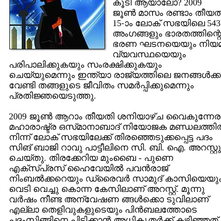
കൂടി ആയാലോ? 2009
ജൂണ്‍ മാസം രണ്ടാം തീയത
15-ാം ലോക്‌ സഭയിലെ 543
അംഗങ്ങളും ഭാരതത്തിന്റ
ഭരണ ഘടനയെയും നിയ
വ്യവസ്ഥയെയും
പരിപാലിക്കുകയും സംരക്ഷിക്കുകയും
ചെയ്യുമെന്നും ഇന്ത്യാ രാജ്യത്തിലെ ജനങ്ങള്‍ക്ക
വേണ്ടി തങ്ങളുടെ ജീവിതം സമര്‍പ്പിക്കുമെന്നും
പ്രതിജ്ഞയെടുത്തു.
2009 ജൂണ്‍ ആറാം തീയതി ശനിയാഴ്‌ച വൈകുന്നേര
മഹാരാഷ്ട്ര ഒസ്‌മാനാബാദ്‌ നിയോജക മണ്ഡലത്തില
നിന്ന്‌ ലോക്‌ സഭയിലേക്ക്‌ തിരഞ്ഞെടുക്കപ്പെട്ട പദം
സിങ്‌ ബാജി റാവു പാട്ടീലിനെ സി. ബി. ഐ. അറസ്റ്റു
ചെയ്‌തു. തിരക്കേറിയ മുംബൈ - പുണെ
എക്‌സ്‌പ്രസ്‌ ഹൈവേയില്‍ പവന്‍രാജ്‌
നിംബല്‍ക്കറെയും ഡ്രൈവര്‍ സാമുദ്‌ കാസിയെയു
വെടി വെച്ചു കൊന്ന കേസിലാണ്‌ അറസ്റ്റ്‌. മൂന്നു
വര്‍ഷം നീണ്ട അന്വേഷണ ങ്ങള്‍ക്കൊ ടുവിലാണ്‌
എല്ലാ തെളിവുകളുടെയും പിന്‍ബലത്തോടെ
പദംസിങ്ങിനെ പിടിക്കാന്‍ അധികൃതര്‍ക്ക്‌ കഴിഞ്ഞത്‌.