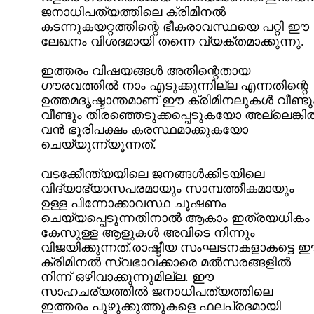
ജനാധിപത്യത്തിലെ ക്രിമിനൽ
കടന്നുകയറ്റത്തിന്റെ ഭീകരാവസ്ഥയെ പറ്റി ഈ
ലേഖനം വിശദമായി തന്നെ വ്യക്തമാക്കുന്നു.
ഇത്തരം വിഷയങ്ങൾ അതിന്റെതായ
ഗൗരവത്തിൽ നാം എടുക്കുന്നില്ല എന്നതിന്റെ
ഉത്തമദൃഷ്ടാന്തമാണ്‌ ഈ ക്രിമിനലുകൾ വീണ്ടു
വീണ്ടും തിരഞ്ഞെടുക്കപ്പെടുകയോ അല്ലെങ്കി
വൻ ഭൂരിപക്ഷം കരസ്ഥമാക്കുകയോ
ചെയ്യുന്ന്യൂന്നത്‌.
വടക്കേീന്ത്യയിലെ ജനങ്ങൾക്കിടയിലെ
വിദ്യാഭ്യാസപരമായും സാമ്പത്തീകമായും
ഉള്ള പിന്നോക്കാവസ്ഥ ചൂഷണം
ചെയ്യപ്പെടുന്നതിനാൽ ആകാം ഇത്രയധികം
കേസുള്ള ആളുകൾ അവിടെ നിന്നും
വിജയിക്കുന്നത്‌.രാഷ്ടീയ സംഘടനകളാകട്ടെ 
ക്രിമിനൽ സ്വഭാവക്കാരെ മൽസരങ്ങളിൽ
നിന്ന് ഒഴിവാക്കുന്നുമില്ല. ഈ
സാഹചര്യത്തിൽ ജനാധിപത്യത്തിലെ
ഇത്തരം പുഴുക്കുത്തുകളെ ഫലപ്രദമായി