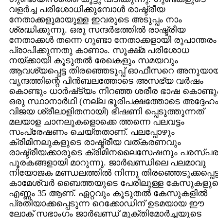
വളര്‍ച്ച പരിശോധിക്കുമ്പോള്‍ രാഷ്ട്രീയ
നേതാക്കളുമായുള്ള ഇവരുടെ അടുപ്പം നാം
ശ്രദ്ധിക്കുന്നു. ഒരു സന്ദര്‍ഭത്തില്‍ രാഷ്ട്രീയ
നേതാക്കള്‍ തന്നെ ഗുണ്ടാ നേതാക്കളായി രൂപാന്തരം
പ്രാപിക്കുന്നതു കാണാം. സൂക്ഷ്‌മ പരിശോധ
നയ്‌ക്കായി കൂടുതല്‍ രേഖകളും സമയവും
ആവശ്യപ്പെട്ട തിരഞ്ഞെടുപ്പ്‌ ഓഫീസറെ അനുയാ
വൃന്ദത്തിന്റെ പിന്‍ബലത്തോടെ അസഭ്യ വര്‍ഷം
കൊണ്ടും ധാര്‍ഷ്‌ട്യം നിറഞ്ഞ ശരീര ഭാഷ കൊണ്ടു
ഒരു സ്ഥാനാര്‍ഥി (നല്ല ഭൂരിപക്ഷത്തോടെ അദ്ദേഹ
വിജയ ശ്രീലാളിതനായി) ഭീഷണി പ്പെടുത്തുന്നത്‌
മലയാള ചാനലുകളൊക്കെ ത്തന്നെ പലവട്ടം
സംപ്രേഷണം ചെയ്‌തതാണ്‌. പലപ്പോഴും
ക്രിമിനലുകളുടെ രാഷ്ട്രീയ വത്‌കരണവും
രാഷ്ട്രീയക്കാരുടെ ക്രിമിനലൈസേഷനും പരസ്‌പ
പൂരകങ്ങളായി മാറുന്നു. ജാര്‍ഖണ്ഡിലെ പലമാവു
നിയോജക മണ്ഡലത്തില്‍ നിന്നു തിരഞ്ഞെടുക്കപ്പെട്
കാമേശ്വര്‍ ബൈത്തയുടെ പേരിലുള്ള കേസുകളുട
എണ്ണം 35 ആണ്‌. ഏറ്റവും കൂടുതല്‍ കേസുകളില്‍
പ്രതിയാക്കപ്പെടുന്ന റെക്കോഡിന്‌ ഉടമയായ ഈ
ലോക്‌ സഭാംഗം ജാര്‍ഖണ്ഡ്‌ മുക്തിമോര്‍ച്ചയുടെ