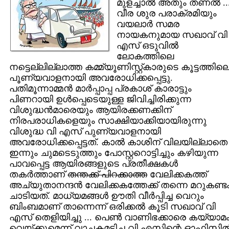
മുളച്ചാല്‍ അതും തണല്‍ ..
വീര ശുര പരാക്രമിയും
വയലാര്‍ സമര
നായകനുമായ സഖാവ്‌ വി
എസ്‌ ഒടുവില്‍
ലോകത്തിലെ
നട്ടെല്ലില്ലാത്ത കമ്മ്യൂണിസ്റ്റ്‌കാരുടെ കൂട്ടത്തില
പൂണ്യവാളനായി അവരോധിക്കപ്പെട്ടു.
പതിമൂന്നാമ്മന്‍ മാര്‍പ്പാപ്പ പ്രകാശ്‌ കാരാട്ടും
പിണറായി ഉള്‍പ്പെടെയുള്ള ജിവിച്ചിരിക്കുന്ന
വിശുദ്ധന്‍മാരെയും ആയിരക്കണക്കിന്‌
നിരപരാധികളെയും സാക്ഷിയാക്കിയായിരുന്നു
വിശുദ്ധ വി എസ്‌ പുണ്യവാളനായി
അവരോധിക്കപ്പെട്ടത്‌. കാല്‍ കാശിന്‌ വിലയില്ലാതെ
ഇന്നും ചുമടെടുത്തും പോസ്റ്ററൊട്ടിച്ചും കഴിയുന്ന
പാവപ്പെട്ട ആയിരങ്ങളുടെ പ്രതീക്ഷകള്‍
തകര്‍ത്താണ്‌
തന്തക്ക്‌ പിറക്കാത്ത
വേലിക്കകത്ത്‌
അച്യുതാനന്ദന്‍ വേലിക്കകത്തേക്ക്‌ തന്നെ മറുകണ്ട
ചാടിയത്‌. മാധ്യമങ്ങള്‍ ഊതി വീര്‍പ്പിച്ച വെറും
ബിംബമാണ്‌ താന്നെന്ന്‌ ഒരിക്കല്‍ കൂടി സഖാവ്‌ വി
എസ്‌ തെളിയിച്ചു ... പെണ്‍ വാണിഭക്കാരെ കയ്യാമ
വെയ്ക്കുമെന്ന്‌ വാചകമടിച്ച വി എസിന്റെ ഓഫിസില്