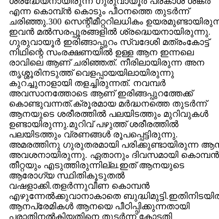
ശ്രദ്ധേയനായിരുന്ന ഗുരുവായൂർ പ്രകാശ്‌ ശങ്കർ
എന്ന കൊമ്പ്ൻ കൊടും പീഠനത്തെ തുടർന്ന്
ചരിഞ്ഞു.300 സെന്റീമീറ്ററിലധികം ഉയരമുണ്ടായിരുന
ഇവൻ മൽസരപ്പൂരങ്ങളിൽ ശ്രദ്ധെയനായിരുന്നു.
ഗുരുവായൂർ ഇരിങ്ങാപ്പുറം സ്വദേശി മത്രംകോട്ട്‌
നിഥിന്റെ സംരക്ഷണയിൽ ഉള്ള ആന ഇന്നലെ
രാവിലെ ആണ്‌ ചരിഞ്ഞത്‌. നീരിലായിരുന്ന അന
തൃശ്ശൂരിനടുത്ത്‌ വെളപ്പായയിലായിരുന്നു
കുറച്ചുനാളായി തളച്ചിരുന്നത്‌. നവമ്പർ
അവസാനത്തോടെ ആണ്‌ ഇരിങ്ങപ്പുറത്തേക്ക്‌
കൊണ്ടുവന്നത്‌.ക്രൂരമായ മർദ്ധനത്തെ തുടർന്ന്
ആനയുടെ ശരീരത്തിൽ പലയിടത്തും മുറിവുകൾ
ഉണ്ടായിരുന്നു.മുറിവ്‌ പഴുത്ത്‌ ശരീരത്തിൽ
പലയിടത്തും വ്രണങ്ങൾ രൂപപ്പെട്ടിരുന്നു.
അമരത്തിനു ഗുരുതരമായി പരിക്കുണ്ടായിരുന്ന ആ
അവശനായിരുന്നു. ഏതാനും ദിവസമായി കൊമ്പൻ
തീറ്റയും എടുത്തിരുന്നില്ല.ഇത്‌ ആനയുടെ
ആരോഗ്യ സ്ഥിതികൂടുതൽ
വഷളാക്കി.തളർന്നുവീണ കൊമ്പൻ
എഴുന്നേൽക്കുവാനാകാതെ ബുദ്ധിമുട്ടി.ഇതിനിടയി
ആനപ്രേമികൾ ആനയെ പീഠിപ്പിക്കുന്നതായി
പരാതിനൽകിയതിനെ തുടർന്ന് കോടതി