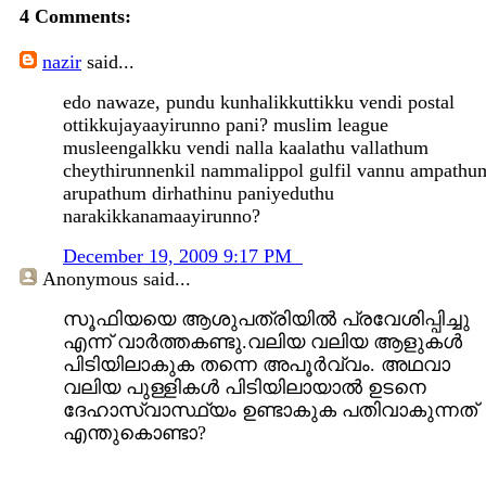
4 Comments:
nazir
said...
edo nawaze, pundu kunhalikkuttikku vendi postal
ottikkujayaayirunno pani? muslim league
musleengalkku vendi nalla kaalathu vallathum
cheythirunnenkil nammalippol gulfil vannu ampathu
arupathum dirhathinu paniyeduthu
narakikkanamaayirunno?
December 19, 2009 9:17 PM
Anonymous
said...
സൂഫിയയെ ആശുപത്രിയിൽ പ്രവേശിപ്പിച്ചു
എന്ന് വാർത്തകണ്ടു.വലിയ വലിയ ആളുകൾ
പിടിയിലാകുക തന്നെ അപൂർവ്വം. അഥവാ
വലിയ പുള്ളികൾ പിടിയിലായാൽ ഉടനെ
ദേഹാസ്വാസ്ഥ്യം ഉണ്ടാകുക പതിവാകുന്നത്
എന്തുകൊണ്ടാ?