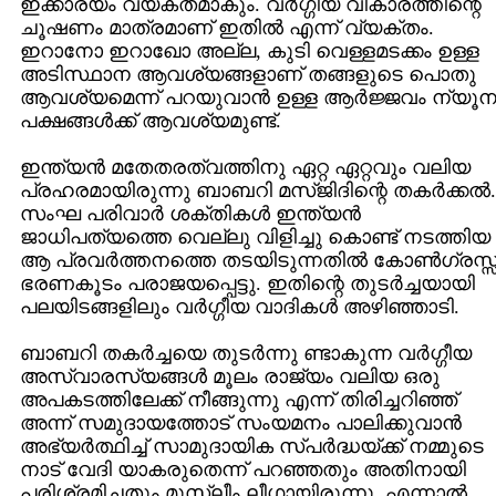
ഇക്കാര്യം വ്യക്തമാകും. വര്‍ഗ്ഗീയ വികാരത്തിന്റെ
ചൂഷണം മാത്രമാണ്‌ ഇതില്‍ എന്ന് വ്യക്തം.
ഇറാനോ ഇറാഖോ അല്ല, കുടി വെള്ളമടക്കം ഉള്ള
അടിസ്ഥാന ആവശ്യങ്ങളാണ്‌ തങ്ങളുടെ പൊതു
ആവശ്യമെന്ന് പറയുവാന്‍ ഉള്ള ആര്‍ജ്ജവം ന്യൂ
പക്ഷങ്ങള്‍ക്ക്‌ ആവശ്യമുണ്ട്‌.
ഇന്ത്യന്‍ മതേതരത്വത്തിനു ഏറ്റ ഏറ്റവും വലിയ
പ്രഹരമായിരുന്നു ബാബറി മസ്ജിദിന്റെ തകര്‍ക്കല്‍.
സംഘ പരിവാര്‍ ശക്തികള്‍ ഇന്ത്യന്‍
ജാധിപത്യത്തെ വെല്ലു വിളിച്ചു കൊണ്ട്‌ നടത്തിയ
ആ പ്രവര്‍ത്തനത്തെ തടയിടുന്നതില്‍ കോണ്‍ഗ്രസ്സ്
ഭരണകൂടം പരാജയപ്പെട്ടു. ഇതിന്റെ തുടര്‍ച്ചയായി
പലയിടങ്ങളിലും വര്‍ഗ്ഗീയ വാദികള്‍ അഴിഞ്ഞാടി.
ബാബറി തകര്‍ച്ചയെ തുടര്‍ന്നു ണ്ടാകുന്ന വര്‍ഗ്ഗീയ
അസ്വാരസ്യങ്ങള്‍ മൂലം രാജ്യം വലിയ ഒരു
അപകടത്തിലേക്ക്‌ നീങ്ങുന്നു എന്ന് തിരിച്ചറിഞ്ഞ്‌
അന്ന് സമുദായത്തോട്‌ സംയമനം പാലിക്കുവാന്‍
അഭ്യര്‍ത്ഥിച്ച്‌ സാമുദായിക സ്പര്‍ദ്ധയ്ക്ക്‌ നമ്മുടെ
നാട്‌ വേദി യാകരുതെന്ന് പറഞ്ഞതും അതിനായി
പരിശ്രമിച്ചതും മുസ്ലീം ലീഗായിരുന്നു. എന്നാല്‍