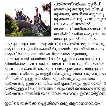
പതിനേഴ്‌ വര്‍ഷം മുന്‍പ്‌
ഭരണകൂടങ്ങളുടെ വീഴച്ച
മൂലമോ, ജാഗ്രത ക്കുറവു
മൂലമോ എന്നു പറയാവുന്
സാഹചര്യത്തില്‍
അയോധ്യയിലെ ബാബറി
മസ്ജിദ്‌ വലിയ ഒരു സംഘ
ആളുകളാല്‍ തകര്‍ക്ക
പ്പെടുകയുണ്ടായി. തുടര്‍ന്ന് ഈ പതിനേഴു വര്‍ഷവും
ആ ദിവസം (ഡിസംബര്‍ 6), അത്യന്തം ഭീതിയോടെ
ആണ്‌ ജാതി, മത ഭേദമന്യേ ഒരോരുത്തരും
ഓര്‍ക്കുന്നത്‌. മാത്രമല്ല പ്രസ്തുത സംഭവത്തിനു
പ്രതികാര മെന്നോണം, അന്നേ ദിവസം, ഭീകരമായ
എന്തോ സംഭവിക്കും എന്ന ഭയപ്പാടോടെ, ആളുകള്‍
ഓരോ നിമിഷവും തള്ളി നീക്കുന്നു. ഭരണകൂടവും 
രീതിയില്‍ ഉള്ള ജാഗ്രത പുലര്‍ത്തുന്നു. ഓരോ
വര്‍ഷവും, ഇത്‌ പല വിധ ചര്‍ച്ചകള്‍ക്കും, ഈമെയില്‍
വഴിയുള്ള പ്രചാരണങ്ങള്‍ക്കും വഴി വെക്കാറുണ്ട്‌.
വര്‍ഷവും അതില്‍ യാതൊരു കുറവും ഉണ്ടായിട്ടില്ല
ഇവിടെ തകര്‍ക്ക പ്പെട്ടതിനെ ഒരു ആരാധനാലയം