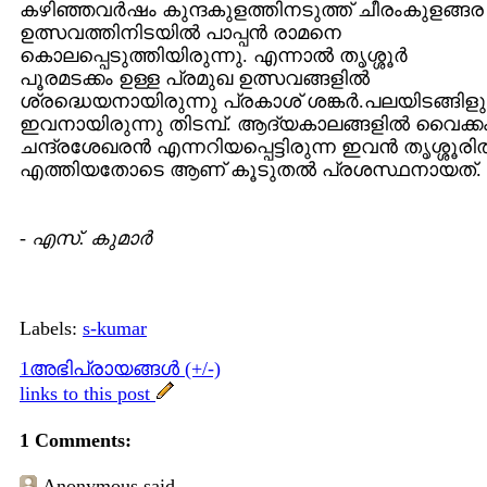
കഴിഞ്ഞവർഷം കുന്ദകുളത്തിനടുത്ത്‌ ചീരംകുളങ്ങര
ഉത്സവത്തിനിടയിൽ പാപ്പൻ രാമനെ
കൊലപ്പെടുത്തിയിരുന്നു. എന്നാൽ തൃശ്ശൂർ
പൂരമടക്കം ഉള്ള പ്രമുഖ ഉത്സവങ്ങളിൽ
ശ്രദ്ധെയനായിരുന്നു പ്രകാശ്‌ ശങ്കർ.പലയിടങ്ങിളു
ഇവനായിരുന്നു തിടമ്പ്‌. ആദ്യകാലങ്ങളിൽ വൈക്ക
ചന്ദ്രശേഖരൻ എന്നറിയപ്പെട്ടിരുന്ന ഇവൻ തൃശ്ശൂര
എത്തിയതോടെ ആണ്‌ കൂടുതൽ പ്രശസ്ഥനായത്‌.
-
എസ്. കുമാര്‍
Labels:
s-kumar
1അഭിപ്രായങ്ങള്‍ (+/-)
links to this post
1 Comments:
Anonymous
said...