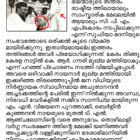
ഭീമന്മാരുടെ തന്ത്രം
രാഷ്ടീയ ത്തിലായാലും
സാംസ്കാരിക മേഖലയില്‍
ആയാലും സി. പി. എം.
എപ്രകാരം നടപ്പിലാക്കുന്
എന്ന് സൂഫിയാ മദനിയുട
സംഭവത്തോടെ ഒരിക്കല്‍ കൂടെ വ്യക്ത
മായിരിക്കുന്നു. ഇതാദ്യമായല്ല ഇത്തരം
തന്ത്രങ്ങള്‍ അവര്‍ പ്രയോഗിക്കുന്നത്‌. കേരം തിങ്ങു
കേരള നാട്ടില്‍ കെ. ആര്‍. ഗൗരി മുഖ്യ മന്ത്രിയാകു
എന്ന് പറഞ്ഞ്‌ പ്രചാരണം നടത്തി വിജയിച്ചപ്പോള്‍
അവരെ ഒഴിവാക്കി നായനാര്‍ മുഖ്യ മന്ത്രിയായി.
ഇക്കഴിഞ്ഞ തിരഞ്ഞെടുപ്പില്‍ ജന വിധിയുടെ
നിര്‍ണ്ണായക സ്വാധീനമായ അചുതാനന്ദന്‍
അച്ചടക്കത്തിന്റെ പേരില്‍ ഇന്ന് നില്‍ക്കുന്ന അവസ്ഥ
നിരവധി വേദികളില്‍ സജീവ സാന്നിധ്യ മായിരുന്ന
എം. എന്‍. വിജയനെ പുറത്താക്കി, ബെര്‍ളിന്‍
കുഞ്ഞന്ദന്‍ നായരുടെ മുതല്‍ ടി. എല്‍.
ആഞ്ചലോസിന്റെ വരെ അനുഭവം. തൊഴിലാളി
വര്‍ഗ്ഗ സംരക്ഷണ ത്തിന്റെ മേലങ്കി യണിഞ്ഞവര്‍
അപ്പുക്കുട്ടന്‍ വള്ളിക്കുന്നിനെ ദേശാഭിമാനിയില്‍
നിന്നും പുറത്താക്കിയത്‌ എപ്രകാരമാണെന്ന്