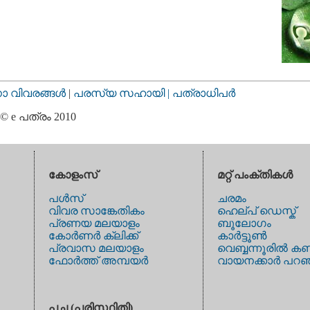
വിവരങ്ങള്‍
|
പരസ്യ സഹായി |
പത്രാധിപര്‍
© e പത്രം 2010
കോളംസ്
മറ്റ് പംക്തികള്‍
പള്‍സ്
ചരമം
വിവര സാങ്കേതികം
ഹെല്പ് ഡെസ്ക്
പ്രണയ മലയാളം
ബൂലോഗം
കോര്‍ണര്‍ ക്ലിക്ക്
കാര്‍ട്ടൂണ്‍
പ്രവാസ മലയാളം
വെബ്ബന്നൂരില്‍ കണ
ഫോര്‍ത്ത് അമ്പയര്‍
വായനക്കാര്‍ പറഞ
പച്ച (പരിസ്ഥിതി)