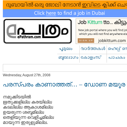
Wednesday, August 27th, 2008
പരസ്‌പരം കാണാത്തത്‌… – ഡോണ മയൂര
നമുക്കിടയില്‍
ഋതുക്കളില്ല കരയില്ല
കടലില്ല ആകാശമില്ല
ഉയരുന്ന ശബ്ദമില്ല
തെളിയുന്ന വെളിച്ചമില്ല
മായുന്ന ഇരുളുമില്ല.