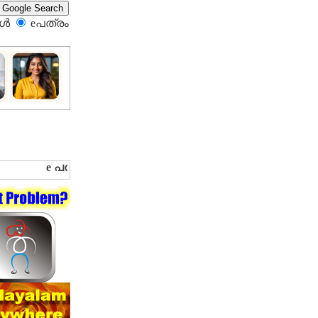
്‍
eപത്രം‍