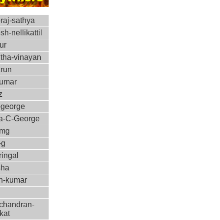
-raj-sathya
sh-nellikattil
ur
itha-vinayan
arun
kumar
z
-george
a-C-George
-mg
-g
ringal
sha
sh-kumar
chandran-
kkat