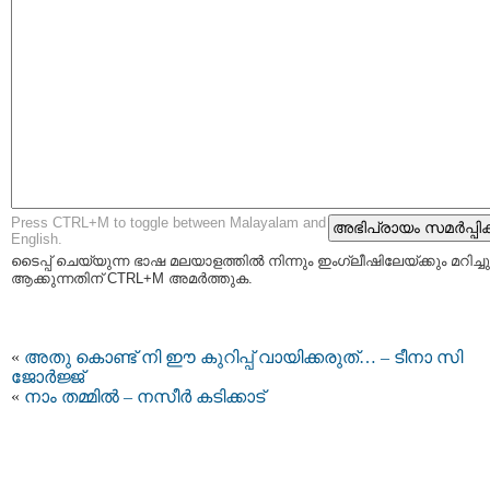
Press CTRL+M to toggle between Malayalam and
English.
ടൈപ്പ്‌ ചെയ്യുന്ന ഭാഷ മലയാളത്തില്‍ നിന്നും ഇംഗ്ലീഷിലേയ്ക്കും മറിച്ചു
ആക്കുന്നതിന് CTRL+M അമര്‍ത്തുക.
«
അതു കൊണ്ട് നി ഈ കുറിപ്പ് വായിക്കരുത്… – ടീനാ സി
ജോര്‍ജ്ജ്
«
നാം തമ്മില്‍ – നസീര്‍ കടിക്കാട്