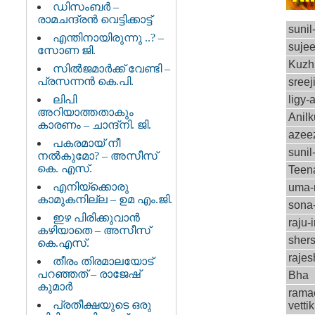
ഡിസംബര്‍ –
രാമചന്ദ്രന്‍ വെട്ടിക്കാട്ട്
sunil
എന്തിനായിരുന്നു ..? –
sujee
സോണ ജി.
Kuzh
സില്‍ജമാര്‍ക്ക് വേണ്ടി –
പ്രസന്നന്‍ കെ.പി.
sreej
ലിപി
ligy-
അറിയാത്തതാകും
Anil
കാരണം – ചാന്ദ്‌നി. ജി.
azee
പകരമായ്‌ നീ
sunil
നല്‍കുമോ? – അസീസ്
കെ. എസ്.
Teen
എനിയ്ക്കൊരു
uma
കാമുകനില്ല – ഉമ എം.ജി.
sona
ഇഴ പിരിക്കുവാന്‍
raju-i
കഴിയാതെ – അസീസ്
sher
കെ.എസ്.
raje
തീരം തിരമാലയോട്
പറഞ്ഞത് – രാജേഷ്
Bha
കുമാര്‍
rama
പ്രതീക്ഷയുടെ ഒരു
vetti