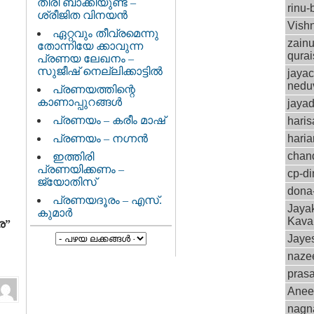
തിരി ബാക്കിയുണ്ട് –
rinu-
ശ്രീജിത വിനയന്‍
Vish
ഏറ്റവും തീവ്രമെന്നു
zain
തോന്നിയേ ക്കാവുന്ന
qura
പ്രണയ ലേഖനം –
സുജീഷ് നെല്ലിക്കാട്ടില്‍
jaya
nedu
പ്രണയത്തിന്റെ
കാണാപ്പുറങ്ങള്‍
jaya
പ്രണയം – കരീം മാഷ്
haris
പ്രണയം – നഗ്നന്‍
hari
chan
ഇത്തിരി
പ്രണയിക്കണം –
cp-d
ജ്യോതിസ്
dona
പ്രണയദൂരം – എസ്.
Jaya
കുമാര്‍
Kava
ര”
Jaye
naze
pras
Anee
nagn