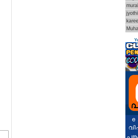
mural
jyoth
kare
Muh
Y