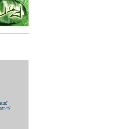
്ടത്
്ഞത്