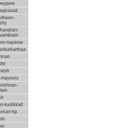
beypore
nuprasad
udheen-
ishy
chandran-
vambram
dev-nayanar
ankarkarthaa
annan
dni
inesh
-mayoora
krishnan-
lam
sh
er-kadikkad
annan-kp
sh
an