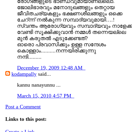
രോഗങ്ങളുടെ ഭാണ്ഡവുമായാണല്ലൊ.
ജോലിഭാരവും മനോദുഖങ്ങളും തെറ്റായ
ജീവിതചര്യകളും ഭക്ഷണശീലങ്ങളും ഒക്കെ
ചേറ്ന്ന് നല്‍കുന്ന സമ്പാദ്യവുമായി….!
സ്വന്തം ആരോഗ്യവും സമ്പാദ്യവും നാളേക്ക
വേണ്ടി സൂക്ഷിക്കുവാന്‍ നമ്മള്‍ തന്നെയല്ലെ
മുന്‍ കരുതല്‍ എടുക്കേണ്ടത്?
ഓരൊ പ്രവാ‍സിക്കും ഉള്ള സന്ദേശം
കൊള്ളാം..........നന്നയിരിക്കുന്നു
നന്ദി.........
December 19, 2009 12:48 AM
kodampally
said...
kannu nanayunnu ...
March 15, 2010 4:57 PM
Post a Comment
Links to this post:
Create a Link