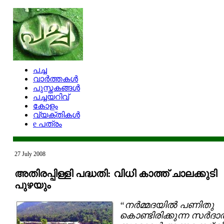
പച്ച
വാര്‍ത്തകള്‍
പുസ്തകങ്ങള്‍
പച്ചയറിവ്
കോളം
വ്യക്തികള്‍
e പത്രം
27 July 2008
അതിരപ്പിള്ളി പദ്ധതി: വിധി കാത്ത് ചാ‍ലക്കുടി
പുഴയും
“നര്‍മ്മദയില്‍ പണിതു
കൊണ്ടിരിക്കുന്ന സര്‍ദാര്