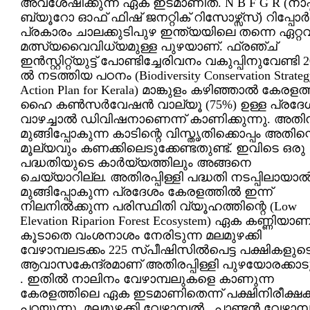
അവശേഷിക്കുന്ന ഏക ഇടമാണിത്. N B F G R (നാഷ്
ബ്യൂറോ ഓഫ് ഫിഷ് ജനറ്റിക് റിസോഴ്സ്സ്) റിപ്പോര്‍ട്
പ്രകാരം ചാലക്കുടിപുഴ ഇന്ത്യയിലെ തന്നെ ഏറ്റ
മത്സ്യവൈവിധ്യമുള്ള പുഴയാണ്. ഫ്രഞ്ച്
ഇന്‍സ്റ്റിറ്റ്യുട്ട് പോണ്ടിച്ചേരിവനം വകുപ്പിനുവേണ്ടി 
ല്‍ നടത്തിയ പഠനം (Biodiversity Conservation Strateg
Action Plan for Kerala) മാങ്കുളം കഴിഞ്ഞാല്‍ കേരളത്
ഹൈ കണ്‍സര്‍വേഷന്‍ വാല്യൂ (75%) ഉള്ള പ്രദേ
വാഴച്ചാല്‍ ഡിവിഷനാണെന്ന് കാണിക്കുന്നു. അതി
മുങ്ങിപ്പോകുന്ന കാടിന്റെ വിസ്തൃതിക്കൊപ്പം അതിന്
മൂല്യവും കണക്കിലെടുക്കേണ്ടതുണ്ട്. ഇവിടെ ഒരു
പദ്ധതിയുടെ കാര്‍യ്യത്തിലും അങ്ങനെ
ചെയ്യാറില്ല. അതിരപ്പിള്ളി പദ്ധതി നടപ്പിലായാല്
മുങ്ങിപ്പോകുന്ന പ്രദേശം കേരളത്തില്‍ ഇന്ന്
നിലനില്‍ക്കുന്ന പരിസ്ഥിതി വ്യൂഹത്തിന്റെ (Low
Elevation Riparion Forest Ecosystem) ഏക കണ്ണിയാണ്
കൂടാതെ വംശനാശം നേരിടുന്ന മലമുഴക്കി
വേഴാമ്പലടക്കം 225 സ്പീഷിസില്‍പെട്ട പക്ഷികളുട
ആവാസകേന്ദ്രമാണ് അതിരപ്പിള്ളി പുഴയോരക്കാടു
. ഇതില്‍ നാലിനം വേഴാമ്പലുകളെ കാണുന്ന
കേരളത്തിലെ ഏക ഇടമാണിതെന്ന് പക്ഷിനിരീക്ഷകര
പറയുന്നു. മലമുഴക്കി വേഴാമ്പല്‍ , പാണ്ടന്‍ വേഴാമ്പല