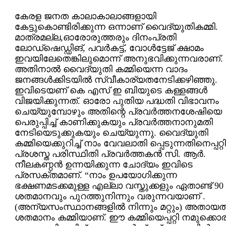
കേരള ജനത കാലാകാലാങ്ങളായി
കേട്ടുകൊണ്ടിരിക്കുന്ന ഒന്നാണ് വൈദ്യുതികമ്മി.
മാത്രമല്ല,ഓരോരുത്തരും ദിനംപ്രതി
ലോഡ്ഷെഡ്ഡിങ്, പവര്‍കട്ട്, വോള്‍ട്ടേജ് ക്ഷാമം
ഇവയിലേതെങ്കിലുമൊന്ന് അനുഭവിക്കുന്നവരാണ്.
അതിനാല്‍ വൈദ്യുതി കമ്മിയെന്ന വാദം
ജനങ്ങള്‍ക്കിടയില്‍ സ്വീകാര്യതനേടിക്കഴിഞ്ഞു.
ഇവിടെയണ് കെ എസ് ഇ ബിയുടെ കള്ളങ്ങള്‍
വിജയിക്കുന്നത്. ഓരോ പുതിയ പദ്ധതി വിഭാവനം
ചെയ്യുമ്പോഴും അതിന്റെ പ്രവര്‍ത്തനശേഷിയെ
പെരുപ്പിച്ച് കാണിക്കുകയും പ്രവര്‍ത്തനാനുമതി
നേടിയെടുക്കുകയും ചെയ്യുന്നു. വൈദ്യുതി
കമ്മിയെക്കുറിച്ച് നാം വേവലാതി പ്പെടുന്നതിനെപ്പറ്റി
പ്രശസ്ത പരിസ്ഥിതി പ്രവര്‍ത്തകന്‍ സി. ആര്‍.
നീലകണ്ഠന്‍ ഉന്നയിക്കുന്ന ചോദ്യം ഇവിടെ
പ്രസക്തമാണ്. “നാം ഉപയോഗിക്കുന്ന
ഭക്ഷണമടക്കമുള്ള എല്ലാ വസ്തുക്കളും ഏതാണ്ട് 90
ശതമാനവും പുറത്തുനിന്നും വരുന്നവയാണ് .
(അന്യസംസ്ഥാനങ്ങളില്‍ നിന്നും മറ്റും) അതായത്
ശതമാനം കമ്മിയാണ്. ഈ കമ്മിയെപ്പറ്റി നമുക്കൊ