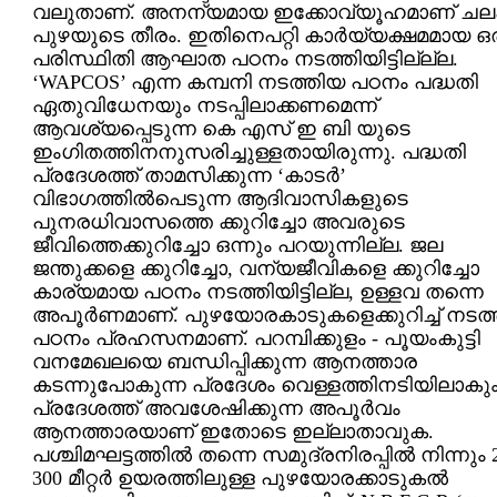
വലുതാ‍ണ്. അനന്യമായ ഇക്കോവ്യൂഹമാണ് ചലക്
പുഴയുടെ തീരം. ഇതിനെപറ്റി കാര്‍യ്യക്ഷമമായ ഒ
പരിസ്ഥിതി ആഘാത പഠനം നടത്തിയിട്ടില്ല്ല.
‘WAPCOS’ എന്ന കമ്പനി നടത്തിയ പഠനം പദ്ധതി
ഏതുവിധേനയും നടപ്പിലാക്കണമെന്ന്
ആവശ്യപ്പെടുന്ന കെ എസ് ഇ ബി യുടെ
ഇംഗിതത്തിനനുസരിച്ചുള്ളതായിരുന്നു. പദ്ധതി
പ്രദേശത്ത് താമസിക്കുന്ന ‘കാടര്‍‍’
വിഭാഗത്തില്‍പെടുന്ന ആദിവാസികളുടെ
പുനരധിവാസത്തെ ക്കുറിച്ചോ അവരുടെ
ജീവിത്തെക്കുറിച്ചോ ഒന്നും പറയുന്നില്ല. ജല
ജന്തുക്കളെ ക്കുറിച്ചോ, വന്യജീവികളെ ക്കുറിച്ചോ
കാര്യമായ പഠനം നടത്തിയിട്ടില്ല, ഉള്ളവ തന്നെ
അപൂര്‍ണമാണ്. പുഴയോ‍രകാടുകളെക്കുറിച്ച് നടത
പഠനം പ്രഹസനമാണ്. പറമ്പിക്കുളം - പൂയംകുട്ടി
വനമേഖലയെ ബന്ധിപ്പിക്കുന്ന ആനത്താര
കടന്നുപോ‍കുന്ന പ്രദേശം വെള്ളത്തിനടിയിലാക
പ്രദേശത്ത് അവശേഷിക്കുന്ന അപൂര്‍വം
ആനത്താരയാണ് ഇതോടെ ഇല്ലാതാവുക.
പശ്ചിമഘട്ടത്തില്‍ തന്നെ സമുദ്രനിരപ്പില്‍ നിന്നും 
300 മീറ്റര്‍ ഉയരത്തിലുള്ള പുഴയോരക്കാടുകല്‍