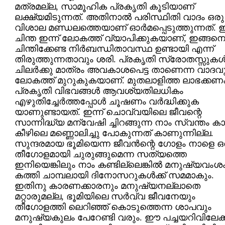
മത്രമല്ല, സാമൂഹിക പ്രകൃതി കൂടിയാണ്
ലക്ഷ്യമിടുന്നത്. അതിനാല്‍ പരിസ്ഥിതി വാദം ഒരു
വിശാല മണ്ഡലത്തെയാണ് ഓര്‍മപ്പെടുത്തുന്നത്.
ചിന്ത ഇന്ന് ലോകത്ത് വ്യാപിക്കുകയാണ്, ഇങ്ങന
ചിന്തിക്കേണ്ട നിര്‍ബന്ധിതാവസ്ഥ ഉണ്ടായി എന്ന്
തിരുത്തുന്നതാവും ശരി. പ്രകൃതി സ്രോതസ്സുകള്
ചിലര്‍ക്കു മാത്രം അവകാശപെട്ട താണെന്ന വാദവ
ലോകത്ത് മുറുകുകയാണ്. മുതലാളിത്ത ലാഭക്കണക്
പ്രകൃതി വിഭവങ്ങള്‍ ആവശ്യതിലധികം
എഴുതിച്ചേര്‍ത്തപ്പോള്‍ ചൂഷണം വര്‍ദ്ധിക്കുക
യാണുണ്ടായത്. ഇന്ന് ചൊവ്വയിലെ ജീവന്റെ
സാന്നിദ്ധ്യ മന്വേഷി ച്ചിറങ്ങുന്ന നാം സ്വന്തം കാ
കീഴിലെ മണ്ണൊലിച്ചു പോകുന്നത് കാണുന്നില്ല.
സുന്ദരമായ ഭൂമിയെന്ന ജീവന്‍ന്റെ ഗോളം നാളെ ഒ
തീഗോളമായി ചുരുങ്ങുമെന്ന സത്യത്തെ
ഇനിയെങ്കിലും നാം കണ്ടില്ലെങ്കില്‍ മനുഷ്യവംശ
കത്തി ചാമ്പലായി ദിനോസറുകള്‍ക്ക് സമമാകും.
ഇതിനു കാരണക്കാരനും മനുഷ്യനല്ലാതെ
മറ്റാരുമല്ല, ഭൂമിയിലെ സര്‍വ്വ ജീവനേയും
തീഗോളത്തി ലെറിഞ്ഞ് കൊടുത്തെന്ന ശാപവും
മനുഷ്യകുലം പേറേണ്ടി വരും. ഈ പച്ചയറിവിലേക്ക