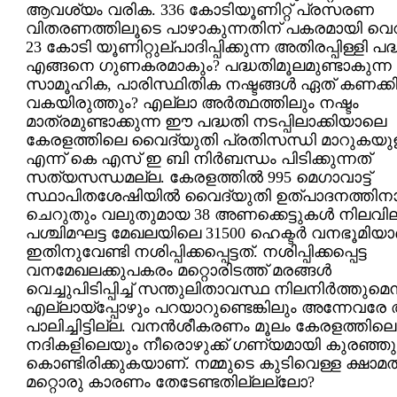
ആവശ്യം വരിക. 336 കോടിയൂണിറ്റ് പ്രസരണ
വിതരണത്തിലൂടെ പാഴാകുന്നതിന് പകരമായി വെ
23 കോടി യൂണിറ്റുല്പാദിപ്പിക്കുന്ന അതിരപ്പിള്ളി പദ
എങ്ങനെ ഗുണകരമാകും? പദ്ധതിമൂലമുണ്ടാകുന്ന
സാമൂഹിക, പാരിസ്ഥിതിക നഷ്ടങ്ങള്‍ ഏത് കണക്കി
വകയിരുത്തും? എല്ലാ അര്‍ത്ഥത്തിലും നഷ്ടം
മാത്രമുണ്ടാക്കുന്ന ഈ പദ്ധതി നടപ്പിലാക്കിയാലെ
കേരളത്തിലെ വൈദ്യുതി പ്രതിസന്ധി മാറുകയുള
എന്ന് കെ എസ് ഇ ബി നിര്‍ബന്ധം പിടിക്കുന്നത്
സത്യസന്ധമല്ല. കേരളത്തില്‍ 995 മെഗാവാട്ട്
സ്ഥാപിതശേഷിയില്‍ വൈദ്യുതി ഉത്പാദനത്തിന
ചെറുതും വലുതുമായ 38 അണക്കെട്ടുകള്‍ നിലവിലു
പശ്ചിമഘട്ട മേഖലയിലെ 31500 ഹെക്ടര്‍ വനഭൂമിയ
ഇതിനുവേണ്ടി നശിപ്പിക്കപ്പെട്ടത്. നശിപ്പിക്കപ്പെട്ട
വനമേഖലക്കുപകരം മറ്റൊരിടത്ത് മരങ്ങള്‍
വെച്ചുപിടിപ്പിച്ച് സന്തുലിതാവസ്ഥ നിലനിര്‍ത്തുമെന്
എല്ലായ്പ്പോഴും പറയാറുണ്ടെങ്കിലും അന്നേവരേ
പാലിച്ചിട്ടില്ല. വനന്‍ശീകരണം മൂലം കേരളത്തിലെ
നദികളിലെയും നീരൊഴുക്ക് ഗണ്യമായി കുരഞ്ഞു
കൊണ്ടിരിക്കുകയാണ്. നമ്മുടെ കുടിവെള്ള ക്ഷാമത്
മറ്റൊരു കാരണം തേടേണ്ടതില്ലല്ലോ?