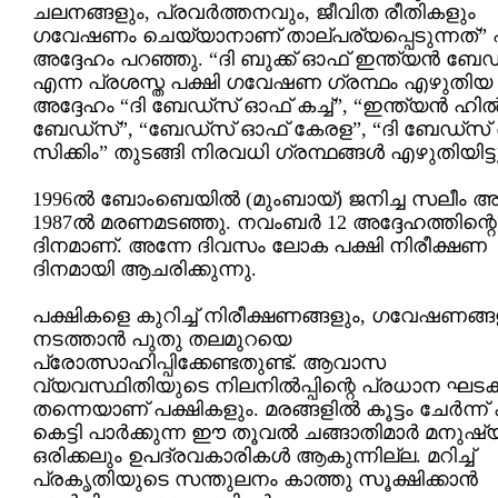
ചലനങ്ങളും, പ്രവര്‍ത്തനവും, ജീവിത രീതികളും
ഗവേഷണം ചെയ്യാനാണ് താല്പര്യപ്പെടുന്നത്” എ
അദ്ദേഹം പറഞ്ഞു. “ദി ബുക്ക് ഓഫ് ഇന്ത്യന്‍ ബേ
എന്ന പ്രശസ്ത പക്ഷി ഗവേഷണ ഗ്രന്ഥം എഴുതിയ
അദ്ദേഹം “ദി ബേഡ്സ് ഓഫ് കച്ച്”, “ഇന്ത്യന്‍ ഹില്
ബേഡ്സ്”, “ബേഡ്സ് ഓഫ് കേരള”, “ദി ബേഡ്സ്
സിക്കിം” തുടങ്ങി നിരവധി ഗ്രന്ഥങ്ങള്‍ എഴുതിയിട്ടുണ
1996ല്‍ ബോംബെയില്‍ (മുംബായ്) ജനിച്ച സലീം 
1987ല്‍ മരണമടഞ്ഞു. നവംബര്‍ 12 അദ്ദേഹത്തിന്റെ 
ദിനമാണ്. അന്നേ ദിവസം ലോക പക്ഷി നിരീക്ഷണ
ദിനമായി ആചരിക്കുന്നു.
പക്ഷികളെ കുറിച്ച് നിരീക്ഷണങ്ങളും, ഗവേഷണങ്ങ
നടത്താന്‍ പുതു തലമുറയെ
പ്രോത്സാഹിപ്പിക്കേണ്ടതുണ്ട്. ആവാസ
വ്യവസ്ഥിതിയുടെ നിലനില്‍പ്പിന്റെ പ്രധാന ഘട
തന്നെയാണ് പക്ഷികളും. മരങ്ങളില്‍ കൂട്ടം ചേര്‍ന്ന്
കെട്ടി പാര്‍ക്കുന്ന ഈ തൂവല്‍ ചങ്ങാതിമാര്‍ മനുഷ്
ഒരിക്കലും ഉപദ്രവകാരികള്‍ ആകുന്നില്ല. മറിച്ച്
പ്രകൃതിയുടെ സന്തുലനം കാത്തു സൂക്ഷിക്കാന്‍