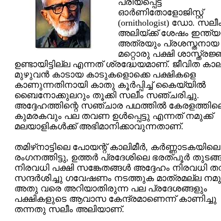
പ്രിയപ്പെട്ട
ഓര്‍ണിതോളോജിസ്റ്റ്
(ornithologist) ഡോ. സലീ
അലിയ്ക്ക് ശേഷം ഇന്ത്യ
അത്രയും പ്രശസ്തനായ
മറ്റൊരു പക്ഷി ശാസ്ത്രജ്
ഉണ്ടായിട്ടില്ല എന്നത് ശ്രദ്ധേയമാണ്. ജീവിത കാ
മുഴുവന്‍ കാടായ കാടുകളൊക്കെ പക്ഷികളെ
കാണുന്നതിനായി കാതു കൂര്‍പ്പിച്ച് കൈയ്യില്‍
ബൈനോക്കുലറും തൂക്കി സലീം സഞ്ചരിച്ചു.
അദ്ദേഹത്തിന്റെ സഞ്ചാര പഥത്തില്‍ കേരളത്തില
കുമരകവും പല തവണ ഉള്‍പ്പെട്ടു എന്നത് നമുക്ക്
മലയാളികള്‍ക്ക് അഭിമാനിക്കാവുന്നതാണ്.
തമിഴ്‌നാട്ടിലെ പോയന്റ് കാലിമീര്‍, കര്‍ണ്ണാടകയിലെ
രംഗനത്തിട്ടു, ഉത്തര്‍ പ്രദേശിലെ ഭരത്പൂര്‍ തുടങ്ങ
നിരവധി പക്ഷി സങ്കേതങ്ങള്‍ അദ്ദേഹം നിരവധി
സന്ദര്‍ശിച്ചു ഗവേഷണം നടത്തുക മാത്രമല്ല നമുക
അതു വരെ അറിയാതിരുന്ന പല പ്രദേശങ്ങളും
പക്ഷികളുടെ ആവാസ കേന്ദ്രമാണെന്ന് കാണിച്ചു
തന്നതു സലീം അലിയാണ്.