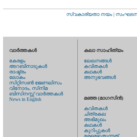
സ്വകാര്യതാ നയം
|
സംഘടനാ 
വാര്‍ത്തകള്‍
കലാ സാഹിത്യം
കേരളം
ലേഖനങ്ങള്‍
അറബിനാടുകള്‍
കവിതകള്‍
രാഷ്ട്രം
കഥകള്‍
ലോകം
അനുഭവങ്ങള്‍
സിറ്റിസണ്‍ ജേണലിസം
വിനോദം, സിനിമ
ബിസിനസ്സ് വാര്‍ത്തകള്‍
മഞ്ഞ (മാഗസിന്‍)
News in English
കവിതകള്‍
ചിത്രകല
അഭിമുഖം
കഥകള്‍
കുറിപ്പുകള്‍
മരമെഴുതുന്നത്