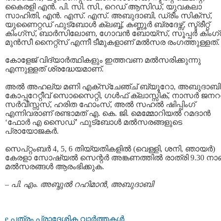
കൈരളി എന്‍. പി. സി. സി., റെഡ് ആസിഡ്, യുവകലാ
സാഹിതി, എന്‍. എസ്. എസ്. അബുദാബി, ഡ്രീം സിക്സ്,
യുണൈറ്റഡ് ഫുട്ബോള്‍ ക്ലബ്ബ്, കണ്ണൂര്‍ ബ്രദേഴ്സ്, സ്ട്രീറ്റ്
കിംഗ്സ്, ബാര്‍സിലോണ, ഗോവന്‍ ബോയ്സ്, സൂപ്പര്‍ കിംഗ്
മുന്‍സീ നൈറ്റ്സ് എന്നീ ടീമുകളാണ് മല്‍സര രംഗത്തുള്ളത്.
കോളേജ് വിദ്യാര്‍ത്ഥികളും ഇത്തവണ മല്‍സരിക്കുന്നു
എന്നുള്ളത് ശ്രദ്ധേയമാണ്.
അല്‍ അഹല്യ മണി എക്സ്ചേഞ്ച് ബ്യൂറോ, അബുദാബി
കോപ്പറേറ്റീവ് സൊസൈറ്റി, ഗള്‍ഫ് ക്ലാസ്സിക്, നാസര്‍ ജനറല
സര്‍വീസ്സസ്, ഹരിത ഹോംസ്, അല്‍ സഹല്‍ ഷിപ്പിംഗ്
എന്നിവരാണ് രണ്ടാമത്‌ എ. കെ. ജി. മെമ്മോറിയല്‍ റമദാന്‍
‘ഫോര്‍ എ സൈഡ്’ ഫുട്ബോള്‍ മല്‍സരങ്ങളുടെ
പ്രായോജകര്‍.
സെപ്റ്റംബര്‍ 4, 5, 6 തിയ്യതികളില്‍ (വെള്ളി, ശനി, ഞായര്‍)
കേരളാ സോഷ്യല്‍ സെന്റര്‍ അങ്കണത്തില്‍ രാത്രി 9.30 നാ
മല്‍സരങ്ങള്‍ ആരംഭിക്കുക.
–
പി. എം. അബ്ദുല്‍ റഹിമാന്‍, അബുദാബി
e പത്രം പ്രാദേശിക വാര്‍ത്തകള്‍