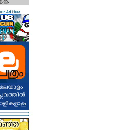
എ.ഇ.
our Ad Here