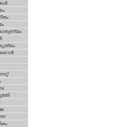
ികള്‍
കം
ീതം
മം
കാരുണ്യം
‍
റകൃത്യം
ൈന്‍
്റ്‌
ം
ma
മതി
t
‍ജ
her
ികം