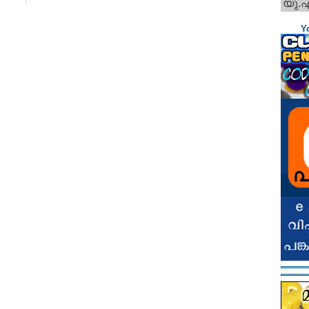
യു.
Y