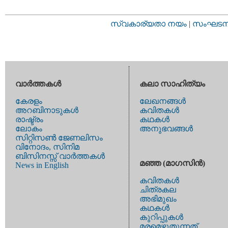
സ്വകാര്യതാ നയം
|
സംഘടനാ 
വാര്‍ത്തകള്‍
കലാ സാഹിത്യം
കേരളം
ലേഖനങ്ങള്‍
അറബിനാടുകള്‍
കവിതകള്‍
രാഷ്ട്രം
കഥകള്‍
ലോകം
അനുഭവങ്ങള്‍
സിറ്റിസണ്‍ ജേണലിസം
വിനോദം, സിനിമ
ബിസിനസ്സ് വാര്‍ത്തകള്‍
മഞ്ഞ (മാഗസിന്‍)
News in English
കവിതകള്‍
ചിത്രകല
അഭിമുഖം
കഥകള്‍
കുറിപ്പുകള്‍
മരമെഴുതുന്നത്