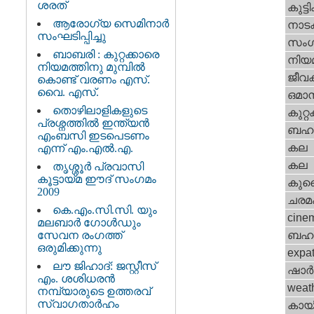
ശരത്
കുട്ട
ആരോഗ്യ സെമിനാര്‍
നാട
സംഘടിപ്പിച്ചു
സംഗ
ബാബരി : കുറ്റക്കാരെ
നിയ
നിയമത്തിനു മുമ്പില്‍
ജീവ
കൊണ്ട് വരണം എസ്.
വൈ. എസ്.
ഒമാന്
തൊഴിലാളികളുടെ
കുറ്
പ്രശ്നത്തില്‍ ഇന്ത്യന്‍
ബഹറ
എംബസി ഇടപെടണം
കല
എന്ന് എം.എല്‍.എ.
കല
തൃശ്ശൂര്‍ പ്രവാസി
കൂട്ടായ്മ ഈദ് സംഗമം
കുവൈറ
2009
ചരമ
കെ.എം.സി.സി. യും
cine
മലബാര്‍ ഗോള്‍ഡും
സേവന രംഗത്ത്
ബഹു
ഒരുമിക്കുന്നു
expa
ലൗ ജിഹാദ്: ജസ്റ്റീസ്
ഷാര്
എം. ശശിധരന്‍
weat
നമ്പ്യാരുടെ ഉത്തരവ്
സ്വാഗതാര്‍ഹം
കായ