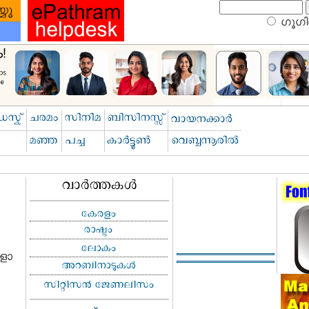
ഗൂഗിള
ളാ