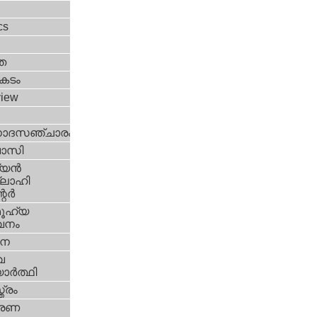
l
cs
ത
കടം
view
ോദസഞ്ചാരം
വാസി
യന്‍
ലാഹി
ര്‍
ൂഹ്യ
വനം
ശന
വ
ാര്‍ത്ഥി
ത്രം
േരണ