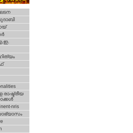
ഘടന
ദാബി
യ്‌
്‍
എ.ഇ.
ിത്യം
്‌
i
nalities
 രാഷ്ട്രീയ
ക്കള്‍
nent-nris
യാഭ്യാസം
re
h