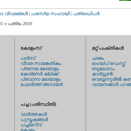
വിവരങ്ങള്‍
|
പരസ്യ സഹായി |
പത്രാധിപര്‍
© e പത്രം 2010
കോളംസ്
മറ്റ് പംക്തികള്‍
പള്‍സ്
ചരമം
വിവര സാങ്കേതികം
ഹെല്പ് ഡെസ്ക്
പ്രണയ മലയാളം
ബൂലോഗം
കോര്‍ണര്‍ ക്ലിക്ക്
കാര്‍ട്ടൂണ്‍
പ്രവാസ മലയാളം
വെബ്ബന്നൂരില്‍ കണ
ഫോര്‍ത്ത് അമ്പയര്‍
വായനക്കാര്‍ പറഞ
പച്ച (പരിസ്ഥിതി)
വാര്‍ത്തകള്‍
പുസ്തകങ്ങള്‍
പച്ചയറിവ്
കോളം