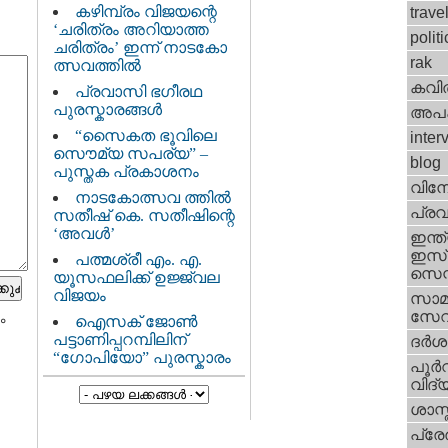
കഴിമ്പ്രം വിജയന്റെ
trave
‘ചരിത്രം അറിയാത്ത
politi
ചരിത്രം’ ഇന്ന് നാടകോ
rak
ത്സവത്തില്‍
കവി
പ്രവാസി ഭഗീരഥ
പുരസ്കാരങ്ങള്‍
അപ
“സൈകത ഭൂവിലെ
inter
സൌമ്യ സപര്യ” –
blog
പുസ്തക പ്രകാശനം
വിന
നാടകോത്സവ ത്തില്‍
പ്ര
സതീഷ്‌ കെ. സതീഷിന്റെ
‘അവള്‍’
ഇന്ത്
ഇസ്
പത്മശ്രീ എം. എ.
സെന്റ
യൂസഫലിക്ക് ഉജ്ജ്വല
വിജയം
സാമ
സേ
ം
ഐസക് ജോണ്‍
പട്ടാണിപ്പറമ്പിലിന്
ദര്‍
“ഗോപിയോ” പുരസ്കാരം
പൂര്‍
വിദ്യ
ശാസ്
പ്ര