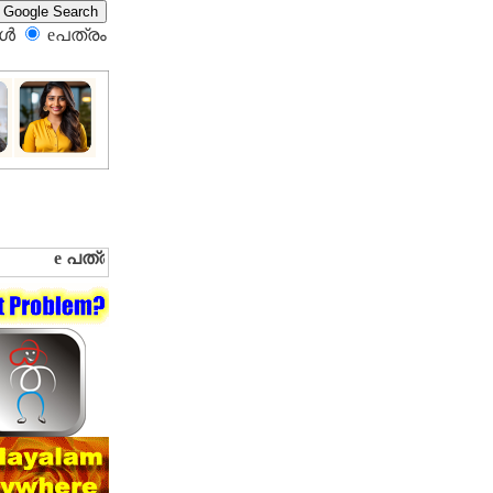
്‍
eപത്രം‍