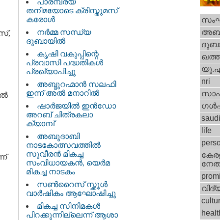
പാരമ്പര്യ
തനിമയോടെ ക്രിസ്തുമസ്
കരോള്‍
സം
നര്‍മ്മ സന്ധ്യ
അബു
സ്,
ദുബായില്‍
ദുബാ
കൃഷി വകുപ്പിന്റെ
ഖത്തര
പ്രവാസി പദ്ധതികള്‍
യു.
പ്രഖ്യാപിച്ചു
nri
അബ്ദുറഹ്മാന്‍ സലഫി
ഇന്ന് അല്‍ മനാറില്‍
സാഹ
്‍
ഷാര്‍ജയില്‍ ഇന്‍ഡോ
ഗള്‍ഫ
അറബ് ചിത്രകലാ
saud
ക്യാമ്പ്
life
അബുദാബി
perso
നാടകോത്സവത്തില്‍
സുവീരന്‍ മികച്ച
കേരള
ണ്
സംവിധായകന്‍, യെര്‍മ
നേതാ
മികച്ച നാടകം
promi
സണ്‍‌റൈസ് സ്ക്കൂള്‍
വിദ്
വാര്‍ഷികം ആഘോഷിച്ചു
cultu
മികച്ച സിനിമകള്‍
healt
പിറക്കുന്നില്ലെന്ന് ആശാ