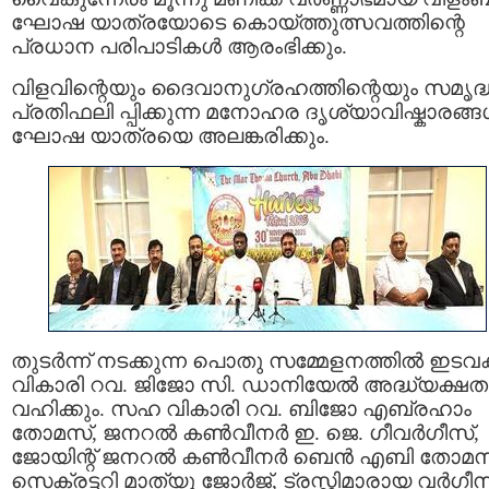
ഘോഷ യാത്രയോടെ കൊയ്ത്തുത്സവത്തിന്റെ
പ്രധാന പരിപാടികൾ ആരംഭിക്കും.
വിളവിന്റെയും ദൈവാനുഗ്രഹത്തിന്റെയും സമൃദ്
പ്രതിഫലി പ്പിക്കുന്ന മനോഹര ദൃശ്യാവിഷ്കാരങ്
ഘോഷ യാത്രയെ അലങ്കരിക്കും.
തുടർന്ന് നടക്കുന്ന പൊതു സമ്മേളനത്തിൽ ഇടവ
വികാരി റവ. ജിജോ സി. ഡാനിയേൽ അദ്ധ്യക്ഷത
വഹിക്കും. സഹ വികാരി റവ. ബിജോ എബ്രഹാം
തോമസ്, ജനറൽ കൺവീനർ ഇ. ജെ. ഗീവർഗീസ്,
ജോയിന്റ് ജനറൽ കൺവീനർ ബെൻ എബി തോമസ
സെക്രട്ടറി മാത്യു ജോർജ്, ട്രസ്റ്റിമാരായ വർഗീസ