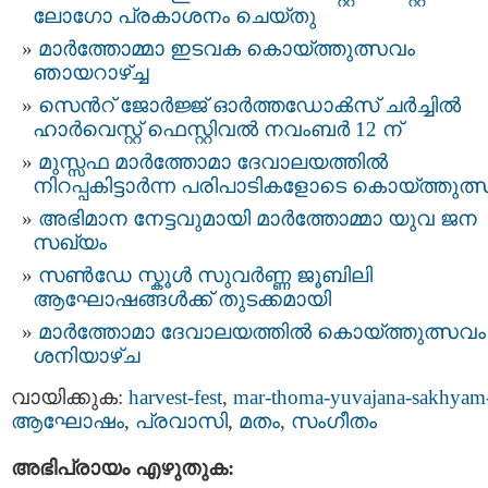
ലോഗോ പ്രകാശനം ചെയ്തു
മാർത്തോമ്മാ ഇടവക കൊയ്ത്തുത്സവം
ഞായറാഴ്ച്ച
സെന്‍റ് ജോർജ്ജ് ഓർത്തഡോൿസ്‌ ചര്‍ച്ചില്‍
ഹാര്‍വെസ്റ്റ് ഫെസ്റ്റിവല്‍ നവംബർ 12 ന്
മുസ്സഫ മാർത്തോമാ ദേവാലയത്തിൽ
നിറപ്പകിട്ടാർന്ന പരിപാടികളോടെ കൊയ്ത്തുത്
അഭിമാന നേട്ടവുമായി മാർത്തോമ്മാ യുവ ജന
സഖ്യം
സൺഡേ സ്കൂൾ സുവർണ്ണ ജൂബിലി
ആഘോഷങ്ങൾക്ക് തുടക്കമായി
മാർത്തോമാ ദേവാലയത്തിൽ കൊയ്ത്തുത്സവം
ശനിയാഴ്ച
വായിക്കുക:
harvest-fest
,
mar-thoma-yuvajana-sakhyam
ആഘോഷം
,
പ്രവാസി
,
മതം
,
സംഗീതം
അഭിപ്രായം എഴുതുക: