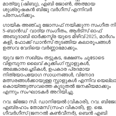
മാത്യു (ഷിബു), എബി ജോൺ, അത്മായ
ശുശ്രൂഷകൻ ബിജു വർഗീസ് എന്നിവർ
പ്രസംഗിക്കും.
ഗായിക അഞ്ചു ജോസഫ് നയിക്കുന്ന സംഗീത നി
S-ബാൻഡ് വാദ്യ സംഗീതം, ആർട്സ് ഓഫ്
അബുദാബി ഓർക്കസ്ട്ര യുടെ മിഴിവ്-2025, മാർഗം
കളി, ഫോക്ക് ഡാൻസ് തുടങ്ങിയ കലാരൂപങ്ങൾ
ഉത്സവ വേദിയെ വർണ്ണാഭമാക്കും.
യുവ ജന സഖ്യം തട്ടുകട, ഭക്ഷണം ചൂടോടെ
വിളമ്പുന്ന ലൈവ് കുക്കിംഗ് സ്റ്റാളുകൾ,
അലങ്കാരച്ചെടികൾ, ഉപകാര പ്രദമായ
നിത്യോപയോഗ സാധനങ്ങൾ, വിനോദ
മത്സരങ്ങൾക്കായുള്ള സ്റ്റാളുകൾ എന്നിവ യെല്ലാ
കൊയ്ത്തുത്സവത്തെ കൂടുതൽ ജനകീയമാക്കും
എന്നും സംഘാടകർ അറിയിച്ചു.
റവ. ജിജോ സി. ഡാനിയേൽ (വികാരി), റവ. ബിജ
എബ്രഹാം തോമസ് (സഹ വികാരി), ഇ. ജെ.
ഗീവർഗീസ് (ജനറൽ കൺവീനർ), ബെൻ എബി