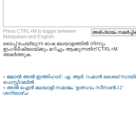
Press CTRL+M to toggle between
Malayalam and English.
ടൈപ്പ്‌ ചെയ്യുന്ന ഭാഷ മലയാളത്തില്‍ നിന്നും
ഇംഗ്ലീഷിലേയ്ക്കും മറിച്ചും ആക്കുന്നതിന് CTRL+M
അമര്‍ത്തുക.
«
ജമാൽ അൽ ഇത്തിഹാദ് : എ. ആർ. റഹ്മാൻ ശൈഖ് സായിദ
ഫെസ്റ്റിവലിൽ
«
അൽ ഐൻ മലയാളി സമാജം ‘ഉത്സവം സീസൺ-12’
ശനിയാഴ്ച