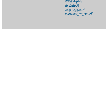
അഭിമുഖം
കഥകള്‍
കുറിപ്പുകള്‍
മരമെഴുതുന്നത്