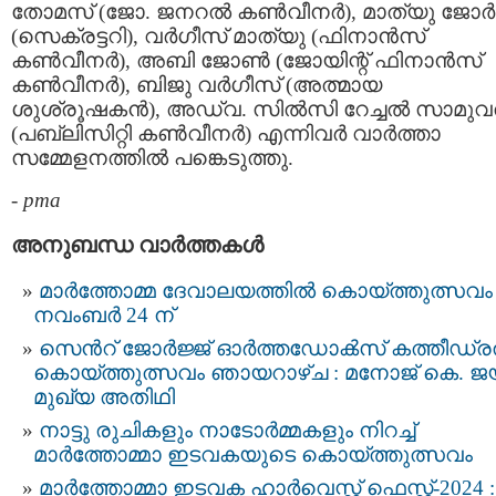
തോമസ് (ജോ. ജനറൽ കൺവീനർ), മാത്യു ജോർ
(സെക്രട്ടറി), വർഗീസ് മാത്യു (ഫിനാൻസ്
കൺവീനർ), അബി ജോൺ (ജോയിന്റ് ഫിനാൻസ്
കൺവീനർ), ബിജു വർഗീസ് (അത്മായ
ശുശ്രൂഷകൻ), അഡ്വ. സിൽസി റേച്ചൽ സാമു
(പബ്ലിസിറ്റി കൺവീനർ) എന്നിവർ വാർത്താ
സമ്മേളനത്തിൽ പങ്കെടുത്തു.
-
pma
അനുബന്ധ വാര്‍ത്തകള്‍
മാർത്തോമ്മ ദേവാലയത്തിൽ കൊയ്ത്തുത്സവം
നവംബർ 24 ന്
സെന്‍റ് ജോർജ്ജ് ഓർത്തഡോൿസ്‌ കത്തീഡ്
കൊയ്ത്തുത്സവം ഞായറാഴ്ച : മനോജ് കെ. 
മുഖ്യ അതിഥി
നാട്ടു രുചികളും നാടോർമ്മകളും നിറച്ച്
മാർത്തോമ്മാ ഇടവകയുടെ കൊയ്ത്തുത്സവം
മാർത്തോമ്മാ ഇടവക ഹാർവെസ്റ്റ് ഫെസ്റ്റ്-2024 :