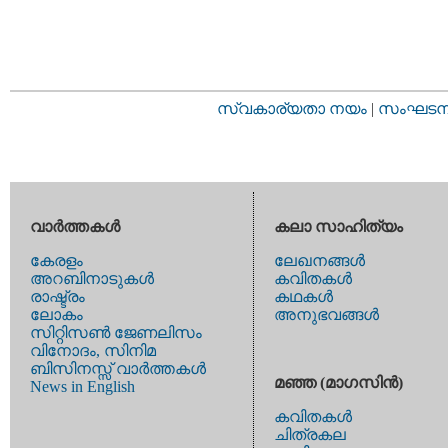
സ്വകാര്യതാ നയം
|
സംഘടനാ 
വാര്‍ത്തകള്‍
കലാ സാഹിത്യം
കേരളം
ലേഖനങ്ങള്‍
അറബിനാടുകള്‍
കവിതകള്‍
രാഷ്ട്രം
കഥകള്‍
ലോകം
അനുഭവങ്ങള്‍
സിറ്റിസണ്‍ ജേണലിസം
വിനോദം, സിനിമ
ബിസിനസ്സ് വാര്‍ത്തകള്‍
മഞ്ഞ (മാഗസിന്‍)
News in English
കവിതകള്‍
ചിത്രകല