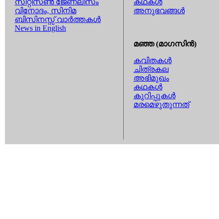
സിറ്റിസണ്‍ ജേണലിസം
കഥകള്‍
വിനോദം, സിനിമ
അനുഭവങ്ങള്‍
ബിസിനസ്സ് വാര്‍ത്തകള്‍
News in English
മഞ്ഞ (മാഗസിന്‍)
കവിതകള്‍
ചിത്രകല
അഭിമുഖം
കഥകള്‍
കുറിപ്പുകള്‍
മരമെഴുതുന്നത്