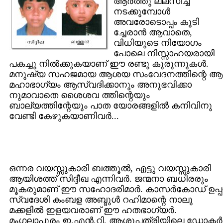
ആര്‍ത്തു ല്ലസിച്ച്
നടക്കുമ്പോള്‍
അവരോടൊപ്പം കൂടി
ച്ചേരാന്‍ ആവാതെ,
വിധിയുടെ നിയോഗം
പോലെ നിസ്സാഹയരായി
പകച്ചു നില്‍ക്കുകയാണ് ഈ രണ്ടു കുരുന്നുകള്‍.
മനുഷ്യ സഹജമായ ആശയ സംവേദനത്തിന്റെ ആ
മഹാഭാഗ്യം ആസ്വദിക്കാനും അനുഭവിക്കാ
നുമാവാതെ ശൈശവ ത്തിന്റെയും
ബാല്യത്തിന്റേയും പാത യോരങ്ങളില്‍ കനിവിനു
വേണ്ടി കേഴുകയാണിവര്‍...
ഒന്നര വയസ്സുകാരി ബത്തൂല്‍, എട്ടു വയസ്സുകാരി
ആയിശത്ത് സിദ്ദീഖ എന്നിവര്‍. ജന്മനാ ബധിരരും
മൂകരുമാണ് ഈ സഹോദരിമാര്‍. കാസര്‍കോഡ് ഉപ്
സ്വദേശി കംബള അബ്ദുള്‍ റഹിമാന്റെ നാലു
മക്കളില്‍ ഇളയവരാണ് ഈ ഹതഭാഗ്യര്‍.
മംഗലാപുരം ഇ.എന്‍.റ്റി. ആശുപത്രിയിലെ ഡോക്റ്റര്‍