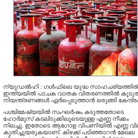
ന്യൂഡൽഹി : ഗൾഫിലെ യുദ്ധ സാഹചര്യത്തി
ഇന്ത്യയിൽ പാചക വാതക വിതരണത്തിൽ കൂട
നിയന്ത്രണങ്ങൾ ഏർപ്പെടുത്താൻ ഒരുങ്ങി കേന്ദ്രം
പശ്ചിമേഷ്യയിൽ സംഘർഷം കടുത്തതോടെ
ഹോർമുസ് കടലിടുക്കിലൂടെയുള്ള എണ്ണ നീക്കം
നിലച്ചു. ഇതോടെ ആഗോള വിപണിയിൽ എണ്ണ വി
കുതിച്ചുയരുകയാണ്. കിഴക്ക്-പടിഞ്ഞാറൻ മേഖല