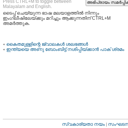
Press CTRL+M to toggle between
Malayalam and English.
ടൈപ്പ്‌ ചെയ്യുന്ന ഭാഷ മലയാളത്തില്‍ നിന്നും
ഇംഗ്ലീഷിലേയ്ക്കും മറിച്ചും ആക്കുന്നതിന് CTRL+M
അമര്‍ത്തുക.
«
കൈതമുള്ളിന്റെ ജ്വാലകള്‍ ശലഭങ്ങള്‍
«
ഇന്ത്യയെ അണു ബോംബിട്ട് നശിപ്പിയ്ക്കാന്‍ പാക് ശ്രമം
സ്വകാര്യതാ നയം
|
സംഘടനാ 