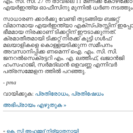
എം. സി. സി. 27 ന് രാവിലെ 11 മണിക്ക് കോഴിക്കോട
എയര്‍ഇന്ത്യ ഓഫീസിനു മുന്നില്‍ ധര്‍ണ നടത്തും
സാധാരണ ക്കാര്‍ക്കു വേണ്ടി തുടങ്ങിയ ബജറ്റ്
വിമാനമായ എയര്‍ഇന്ത്യാ എക്‌സ്​പ്രസ്സിന് ഇപ്പോ
ഭീമമായ നിരക്കാണ് ടിക്കറ്റിന് ഈടാക്കുന്നത്.
ക്രമാതീതമായി ടിക്കറ്റ് നിരക്ക് കൂട്ടി ഗള്‍ഫ്
മലയാളികളെ കൊള്ളയടിക്കുന്ന സമീപനം
അവസാനിപ്പിക്ക ണമെന്ന് ഐ. എം. സി. സി.
ജനറല്‍സെക്രട്ടറി എം. എ. ലത്തീഫ്, ഖജാന്‍ജി
ഹംസഹാജി, സര്‍മദ്ഖാന്‍ ഒളവണ്ണ എന്നിവര്‍
പത്രസമ്മേളന ത്തില്‍ പറഞ്ഞു.
-
pma
വായിക്കുക:
പ്രതിരോധം
,
പ്രതിഷേധം
അഭിപ്രായം എഴുതുക »
«
കെ. സി അഹമ്മദ് നിര്യാതനായി