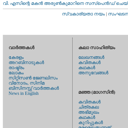
വി‌. എസിന്റെ മകന്‍ അരുണ്‍കുമാറിനെ സസ്‌പെന്‍ഡ്‌ ചെയ
സ്വകാര്യതാ നയം
|
സംഘടനാ 
വാര്‍ത്തകള്‍
കലാ സാഹിത്യം
കേരളം
ലേഖനങ്ങള്‍
അറബിനാടുകള്‍
കവിതകള്‍
രാഷ്ട്രം
കഥകള്‍
ലോകം
അനുഭവങ്ങള്‍
സിറ്റിസണ്‍ ജേണലിസം
വിനോദം, സിനിമ
ബിസിനസ്സ് വാര്‍ത്തകള്‍
മഞ്ഞ (മാഗസിന്‍)
News in English
കവിതകള്‍
ചിത്രകല
അഭിമുഖം
കഥകള്‍
കുറിപ്പുകള്‍
മരമെഴുതുന്നത്