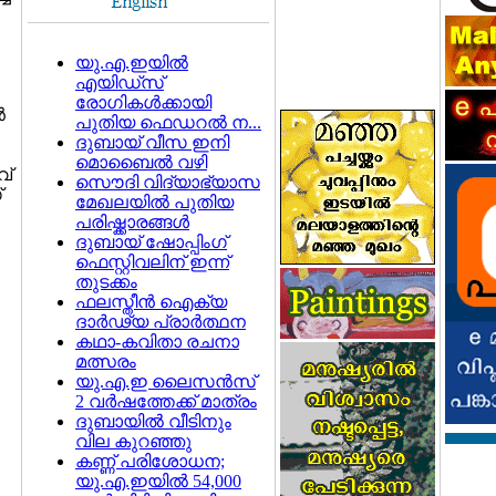
യു.എ.ഇയില്‍
എയിഡ്സ്
രോഗികള്‍ക്കായി
‍
പുതിയ ഫെഡറല്‍ ന...
ദുബായ് വീസ ഇനി
മൊബൈല്‍ വഴി
വ്
സൌദി വിദ്യാഭ്യാസ
്
മേഖലയില്‍ പുതിയ
പരിഷ്ക്കാരങ്ങള്‍
ദുബായ് ഷോപ്പിംഗ്
ഫെസ്റ്റിവലിന് ഇന്ന്
തുടക്കം
ഫലസ്തീന്‍ ഐക്യ
ദാര്‍ഢ്യ പ്രാര്‍ത്ഥന
കഥാ-കവിതാ രചനാ
മത്സരം
യു.എ.ഇ ലൈസന്‍സ്
2 വര്‍ഷത്തേക്ക് മാത്രം
ദുബായില്‍ വീടിനും
വില കുറഞ്ഞു
കണ്ണ് പരിശോധന;
യു.എ.ഇയില്‍ 54,000