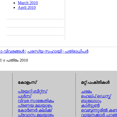
March 2010
April 2010
വിവരങ്ങള്‍
|
പരസ്യ സഹായി |
പത്രാധിപര്‍
© e പത്രം 2010
കോളംസ്
മറ്റ് പംക്തികള്‍
പ്രയറി ബീറ്റ്സ്
ചരമം
പള്‍സ്
ഹെല്പ് ഡെസ്ക്
വിവര സാങ്കേതികം
ബൂലോഗം
പ്രണയ മലയാളം
കാര്‍ട്ടൂണ്‍
കോര്‍ണര്‍ ക്ലിക്ക്
വെബ്ബന്നൂരില്‍ കണ്
പ്രവാസ മലയാളം
വായനക്കാര്‍ പറഞ