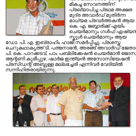
മികച്ച സേവനത്തിന്
പ്രഖ്യാപിച്ച പ്രഥമ അക്ഷര
മുദ്ര അവാര്‍ഡ് മുതിര്‍ന്ന
മാധ്യമ പ്രവര്‍ത്തകന്‍ ആയ
കെ. എ. ജബ്ബാരിക്ക് എയിം
ചെയര്‍മാനും ഗള്‍ഫ് ഏഷ്യന്
സ്കൂള്‍ ചെയര്‍മാനും ആയ
ഡോ. പി. എ. ഇബ്രാഹിം ഹാജി സമര്‍പ്പിച്ചു. പ്രശസ്ത
ചെറുകഥാകൃത്ത് ടി. പത്മനാഭന്‍, അരങ്ങ് അവാര്‍ഡ് ജേതാ
പി. കെ. പാറക്കടവ്, പാം പബ്ലിക്കേഷന്‍ ചെയര്‍മാന്‍ ജോസ
ആന്റണി കുരീപ്പുഴ, ഷാര്‍ജ ഇന്ത്യന്‍ അസോസിയേഷന്‍
പ്രസിഡന്റ് അബ്ദുള്ള മല്ലച്ചേരി എന്നിവര്‍ വേദിയില്‍
സന്നിഹിതരായിരുന്നു.