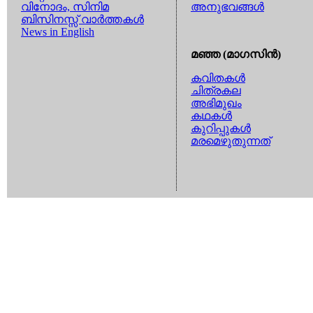
വിനോദം, സിനിമ
അനുഭവങ്ങള്‍
ബിസിനസ്സ് വാര്‍ത്തകള്‍
News in English
മഞ്ഞ (മാഗസിന്‍)
കവിതകള്‍
ചിത്രകല
അഭിമുഖം
കഥകള്‍
കുറിപ്പുകള്‍
മരമെഴുതുന്നത്