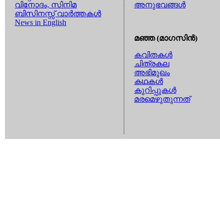
വിനോദം, സിനിമ
അനുഭവങ്ങള്‍
ബിസിനസ്സ് വാര്‍ത്തകള്‍
News in English
മഞ്ഞ (മാഗസിന്‍)
കവിതകള്‍
ചിത്രകല
അഭിമുഖം
കഥകള്‍
കുറിപ്പുകള്‍
മരമെഴുതുന്നത്