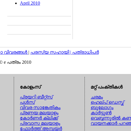
April 2010
വിവരങ്ങള്‍
|
പരസ്യ സഹായി |
പത്രാധിപര്‍
© e പത്രം 2010
കോളംസ്
മറ്റ് പംക്തികള്‍
പ്രയറി ബീറ്റ്സ്
ചരമം
പള്‍സ്
ഹെല്പ് ഡെസ്ക്
വിവര സാങ്കേതികം
ബൂലോഗം
പ്രണയ മലയാളം
കാര്‍ട്ടൂണ്‍
കോര്‍ണര്‍ ക്ലിക്ക്
വെബ്ബന്നൂരില്‍ കണ്
പ്രവാസ മലയാളം
വായനക്കാര്‍ പറഞ
ഫോര്‍ത്ത് അമ്പയര്‍