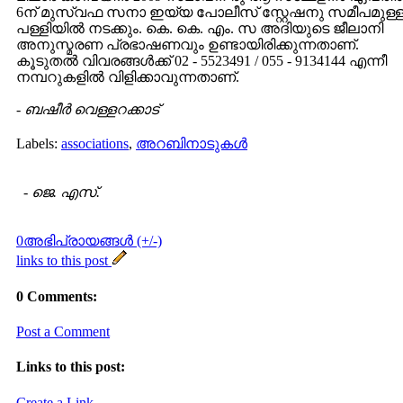
6ന് മുസ്വഫ സനാ ഇയ്യ പോലീസ്‌ സ്റ്റേഷനു സമീപമുള്
പള്ളിയില്‍ നടക്കും. കെ. കെ. എം. സ അദിയുടെ ജീലാനി
അനുസ്മരണ പ്രഭാഷണവും ഉണ്ടായിരിക്കുന്നതാണ്‌.
കൂടുതല്‍ വിവരങ്ങള്‍ക്ക്‌ 02 - 5523491 / 055 - 9134144 എന്നീ
നമ്പറുകളില്‍ വിളിക്കാവുന്നതാണ്.
-
ബഷീര്‍ വെള്ളറക്കാട്‌
Labels:
associations
,
അറബിനാടുകള്‍
-
ജെ. എസ്.
0അഭിപ്രായങ്ങള്‍ (+/-)
links to this post
0 Comments:
Post a Comment
Links to this post:
Create a Link