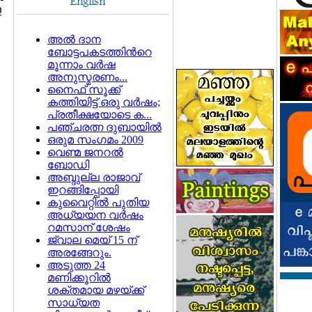
ള
അല്‍ ദാന
ബോട്ടപകടത്തിന്‍റെ
മൂന്നാം വര്‍ഷ
അനുസ്മരണം...
നൈഫ് സൂക്ക്
കത്തിയിട്ട് ഒരു വര്‍ഷം;
പ്രതീക്ഷയോടെ ക...
പഞ്ചരത്ന ദുബായില്‍
ഒരുമ സംഗമം 2009
വെണ്മ ജനറല്‍
ബോഡി
അബ്ദുല്ല രാജാവ്
ഇറങ്ങിപ്പോയി
കുവൈറ്റില്‍ പുതിയ
അധ്യയന വര്‍ഷം
റമസാന് ശേഷം
ജ്വാല മെയ് 15 ന്
അരങ്ങേറും.
അടുത്ത 24
മണിക്കൂറില്‍
ശക്തമായ മഴയ്ക്ക്
സാധ്യത