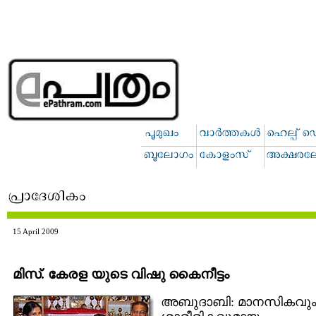
15 April 2009
മിസ്. കേരള യുടെ വിഷു കൈനീട്ടം
അബുദാബി: മാനസികവു