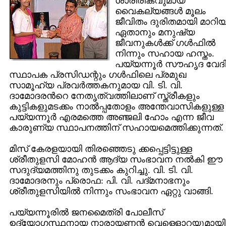
ശാരീരികവുമായ
വൈകല്യങ്ങള്‍ മൂലം
ജീവിതം ദുരിതമായി മാറി
ഏതാനും മനുഷ്യ
ജീവനുകള്‍ക്ക് ഗള്‍ഫില്‍
നിന്നും സഹായ ഹസ്തം.
പയ്യന്നൂര്‍ സൗഹൃദ വേദ
സ്ഥാപക പ്രസിഡന്റും ഗള്‍ഫിലെ പ്രമുഖ
സാമൂഹ്യ പ്രവര്‍ത്തകനുമായ വി. ടി. വി.
ദാമോദരന്‍റെ നേതൃത്വത്തിലാണ് സ്ത്രീകളും
കുട്ടികളുമടക്കം നാല്‍പ്പതോളം അന്തേവാസികളുള്ള
പയ്യന്നൂര്‍ എരമത്തെ അഞ്ജലി ഹോം എന്ന ജീവ
കാരുണ്യ സ്ഥാപനത്തിന് സഹായമെത്തിക്കുന്നത്.
മിസ് കേരളയായി തിരഞ്ഞെടു ക്കപ്പെട്ടിട്ടുള്ള
ശ്രീതുളസി മോഹന്‍ ആദ്യ സംഭാവന നല്‍കി ഈ
സദുദ്യമത്തിനു തുടക്കം കുറിച്ചു. വി. ടി. വി.
ദാമോദരനും പ്രൊഫ: പി. വി. പദ്മനാഭനും
ശ്രീതുളസിയില്‍ നിന്നും സംഭാവന ഏറ്റു വാങ്ങി.
പയ്യന്നൂരില്‍ ജനമൈത്രി പോലീസ്
ഉദ്യോഗസ്ഥനായ നാരായണന്‍ വെള്ളൊറയുമായി