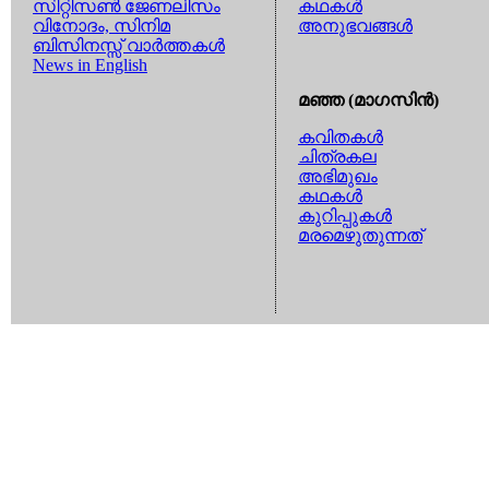
സിറ്റിസണ്‍ ജേണലിസം
കഥകള്‍
വിനോദം, സിനിമ
അനുഭവങ്ങള്‍
ബിസിനസ്സ് വാര്‍ത്തകള്‍
News in English
മഞ്ഞ (മാഗസിന്‍)
കവിതകള്‍
ചിത്രകല
അഭിമുഖം
കഥകള്‍
കുറിപ്പുകള്‍
മരമെഴുതുന്നത്