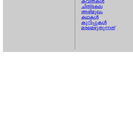
കവിതകള്‍
ചിത്രകല
അഭിമുഖം
കഥകള്‍
കുറിപ്പുകള്‍
മരമെഴുതുന്നത്