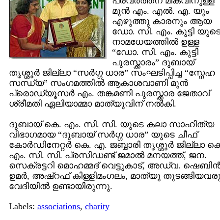
പ്രവര്‍ത്തന മികവിനുള്ള
മുന്‍ എം. എല്‍. എ. യും
എഴുത്തു കാരനും ആയ
ഡോ. സി. എം. കുട്ടി യുട
നാമധേയത്തില്‍ ഉള്ള
“ഡോ. സി. എം. കുട്ടി
പുരസ്ക്കാരം” ദുബായ്
തൃശ്ശൂര്‍ ജില്ലാ “സര്‍ഗ്ഗ ധാര” സംഘടിപ്പിച്ച “സ്നേഹ
സന്ധ്യ” സംഗമത്തില്‍ ആകാശവാണി മുന്‍
പ്രൊഡ്യൂസര്‍ എം. തങ്കമണി പുരസ്ക്കാര ജേതാവ്
ശ്രീമതി ഏലിയാമ്മാ മാത്യുവിന് നല്‍കി.
ദുബായ് കെ. എം. സി. സി. യുടെ കലാ സാഹിത്യ
വിഭാഗമായ “ദുബായ് സര്‍ഗ്ഗ ധാര” യുടെ ചീഫ്
കോര്‍ഡിനേറ്റര്‍ കെ. എ. ജബ്ബാരി തൃശ്ശൂര്‍ ജില്ലാ ക
എം. സി. സി. പ്രസിഡണ്ട് ജമാല്‍ മനയത്ത്, ജന.
സെക്രട്ടറി മൊഹമ്മദ് വെട്ടുകാട്, അഡ്വ. ഷെബിന്
ഉമര്‍, അഷ്‌റഫ് കിള്ളിമംഗലം, മാത്യു തുടങ്ങിയവര
വേദിയില്‍ ഉണ്ടായിരുന്നു.
Labels:
associations
,
charity