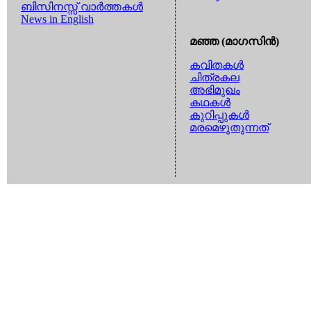
ബിസിനസ്സ് വാര്‍ത്തകള്‍
News in English
മഞ്ഞ (മാഗസിന്‍)
കവിതകള്‍
ചിത്രകല
അഭിമുഖം
കഥകള്‍
കുറിപ്പുകള്‍
മരമെഴുതുന്നത്