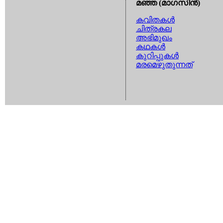
മഞ്ഞ (മാഗസിന്‍)
കവിതകള്‍
ചിത്രകല
അഭിമുഖം
കഥകള്‍
കുറിപ്പുകള്‍
മരമെഴുതുന്നത്