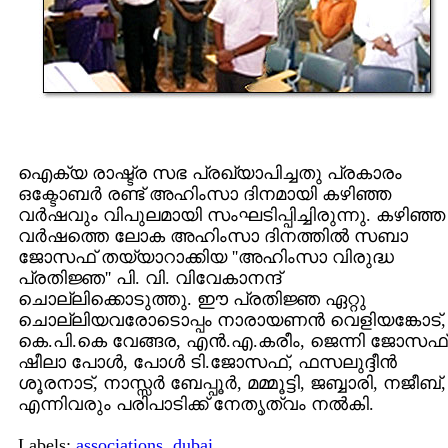
ഐക്യ രാഷ്ട്ര സഭ പ്രഖ്യാപിച്ചതു പ്രകാരം
ഒക്ടോബര്‍ രണ്ട് അഹിംസാ ദിനമായി കഴിഞ്ഞ
വര്‍ഷവും വിപുലമായി സംഘടിപ്പിച്ചിരുന്നു. കഴിഞ്ഞ
വര്‍ഷത്തെ ലോക അഹിംസാ ദിനത്തില്‍ സബാ
ജോസഫ് തയ്യാറാക്കിയ ''അഹിംസാ വിരുദ്ധ
പ്രതിജ്ഞ'' പി. വി. വിവേകാനന്ദ്
ചൊല്ലിക്കൊടുത്തു. ഈ പ്രതിജ്ഞ ഏറ്റു
ചൊല്ലിയവരോടൊപ്പം നാരായണന്‍ വെളിയങ്കോട്,
കെ.പി.കെ വേങ്ങര, എന്‍.എ.കരീം, ജെന്നി ജോസഫ്
ഷീലാ പോള്‍, പോള്‍ ടി.ജോസഫ്, ഫസലുദ്ദീന്‍
ശൂരനാട്, നാസ്സര്‍ ബേപ്പൂര്‍, മമ്മൂട്ടി, ജബ്ബാരി, നജീബ്,
എന്നിവരും പരിപാടിക്ക് നേതൃത്വം നല്‍കി.
Labels:
associations
,
dubai