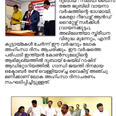
ദുബായ് : സലഫി ടൈംസ്
രജത ജൂബിലി വായനാ
വര്‍ഷത്തിന്റെ ഭാഗമായി,
കേരളാ റീഡേഴ്സ് ആന്‍ഡ്
റൈറ്റേഴ്സ് സര്‍ക്കിള്‍
(വായനക്കൂട്ടം),
അഖിലേന്ത്യാ സ്ത്രീധന
വിരുദ്ധ മുന്നേറ്റം, എന്നീ
കൂ‍ട്ടായ്മകള്‍ ചേര്‍ന്ന് ഈ വര്‍ഷവും ലോക
അഹിംസാ ദിനം ആചരിക്കും. ഈ വര്‍ഷത്തെ
പരിപാടി ഇന്ത്യന്‍ കോണ്‍സുലേറ്റിന്റെ
ആഭിമുഖ്യത്തില്‍ ദുബായ് ഷേയ്ഖ് റാഷിദ്
ആഡിറ്റോറിയത്തില്‍. ഗാന്ധി ജയന്തി ദിനമായ
ഒക്ടോബര്‍ രണ്ട് വെള്ളിയാഴ്‌ച്ച വൈകീട്ട് അഞ്ചു
മണിക്കാണ് ലോക അഹിംസാ ദിനാചരണം
സംഘടിപ്പിച്ചിട്ടുള്ളത്.