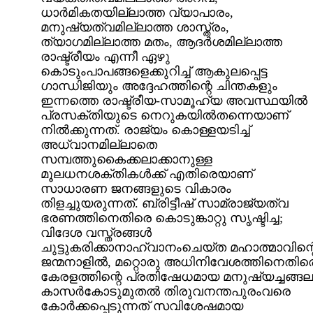
ധാര്‍മികതയില്ലാത്ത വ്യാപാരം,
മനുഷ്യത്വമില്ലാത്ത ശാസ്ത്രം,
ത്യാഗമില്ലാത്ത മതം, ആദര്‍ശമില്ലാത്ത
രാഷ്ട്രീയം എന്നീ ഏഴു
കൊടുംപാപങ്ങളെക്കുറിച്ച് ആകുലപ്പെട്ട
ഗാന്ധിജിയും അദ്ദേഹത്തിന്റെ ചിന്തകളും
ഇന്നത്തെ രാഷ്ട്രീയ-സാമൂഹ്യ അവസ്ഥയില്‍
പ്രസക്തിയുടെ നെറുകയില്‍തന്നെയാണ്
നില്‍ക്കുന്നത്. രാജ്യം കൊള്ളയടിച്ച്
അധ്വാനമില്ലാതെ
സമ്പത്തുകൈക്കലാക്കാനുള്ള
മൂലധനശക്തികള്‍ക്ക് എതിരെയാണ്
സാധാരണ ജനങ്ങളുടെ വികാരം
തിളച്ചുയരുന്നത്. ബ്രിട്ടീഷ് സാമ്രാജ്യത്വ
ഭരണത്തിനെതിരെ കൊടുങ്കാറ്റു സൃഷ്ടിച്ച;
വിദേശ വസ്ത്രങ്ങള്‍
ചുട്ടുകരിക്കാനാഹ്വാനംചെയ്ത മഹാത്മാവിന്റ
ജന്മനാളില്‍, മറ്റൊരു അധിനിവേശത്തിനെതിര
കേരളത്തിന്റെ പ്രതിഷേധമായ മനുഷ്യച്ചങ്ങല
കാസര്‍കോടുമുതല്‍ തിരുവനന്തപുരംവരെ
കോര്‍ക്കപ്പെടുന്നത് സവിശേഷമായ