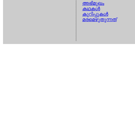
അഭിമുഖം
കഥകള്‍
കുറിപ്പുകള്‍
മരമെഴുതുന്നത്