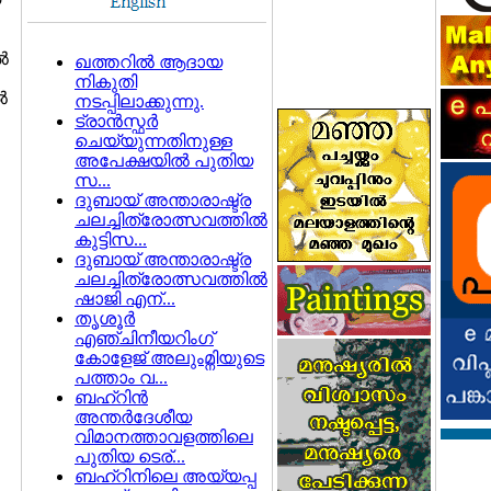
‍
ഖത്തറില്‍ ആദായ
നികുതി
‍
നടപ്പിലാക്കുന്നു.
ട്രാന്‍സ്ഫര്‍
ചെയ്യുന്നതിനുള്ള
അപേക്ഷയില്‍ പുതിയ
സ...
ദുബായ് അന്താരാഷ്ട്ര
ചലച്ചിത്രോത്സവത്തില്‍
കുട്ടിസ...
ദുബായ് അന്താരാഷ്ട്ര
ചലച്ചിത്രോത്സവത്തില്‍
ഷാജി എന്...
തൃശൂര്‍
എഞ്ചിനീയറിംഗ്
കോളേജ് അലുംമ്നിയുടെ
പത്താം വ...
ബഹ്റിന്‍
അന്തര്‍ദേശീയ
വിമാനത്താവളത്തിലെ
പുതിയ ടെര്...
ബഹ്റിനിലെ അയ്യപ്പ