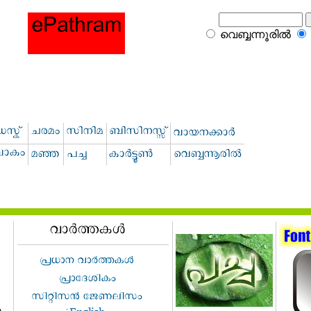
വെബ്ബന്നൂരില്‍
യ