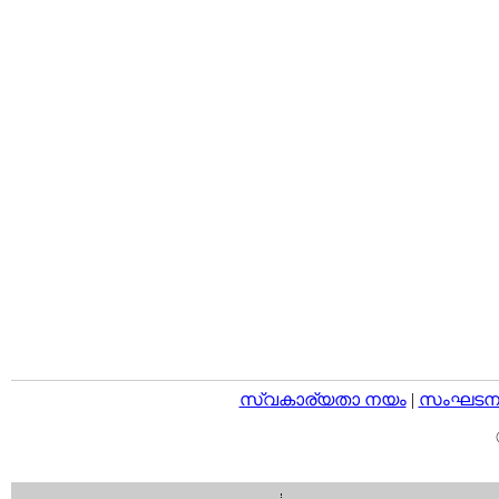
സ്വകാര്യതാ നയം
|
സംഘടനാ 