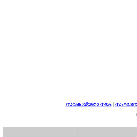
സ്വകാര്യതാ നയം
|
സംഘടനാ 