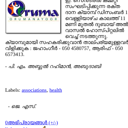
ഇ. സെന്‍ട്രല്‍ കമ്മറ്റി
സംഘടിപ്പിക്കുന്ന രക്ത
ദാന ക്യാമ്പ് ഡിസംബര്‍ 1
വെള്ളിയാഴ്ച കാലത്ത് 11
മണി മുതല്‍ ദുബായ് അല്‍‍
വാസല്‍ ഹോസ്പിറ്റലില്‍
വെച്ച് നടത്തുന്നു.
ക്യാമ്പുമായി സഹകരിക്കുവാന്‍ താല്പര്യമുള്ളവര്
വിളിക്കുക : ജഹാംഗീര്‍ - 050 4580757, ആരിഫ് - 050
6573413.
-
പി. എം. അബ്ദുല്‍ റഹിമാന്‍, അബുദാബി
Labels:
associations
,
health
-
ജെ. എസ്.
0അഭിപ്രായങ്ങള്‍ (+/-)