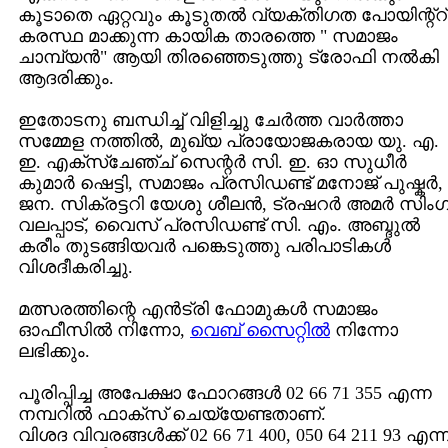
കൂടാതെ ഏറ്റവും കൂടുതല്‍ വ്യക്തിഗത പോയിന്റ്റ്
കരസ്ഥ മാക്കുന്ന കായിക താരത്തെ " സമാജം
ചാമ്പ്യന്‍" ആയി തിരഞ്ഞെടുത്തു ട്രോഫി നല്‍കി
ആദരിക്കും.
ഇതോടനു ബന്ധിച്ച് വിളിച്ചു ചേര്‍ത്ത വാര്‍ത്താ
സമ്മേള നത്തില്‍, മുഖ്യ പ്രായോജകരായ യു. എ.
ഇ. എക്സ്ചേഞ്ച് സെന്റര്‍ സി. ഇ. ഓ സുധീര്‍
കുമാര്‍ ഷെട്ടി, സമാജം പ്രസിഡണ്ട് മനോജ്‌ പുഷ്കര്‍,
ജന. സിക്രട്ടറി യേശു ശീലന്‍, ട്രഷറര്‍ അമര്‍ സിംഗ
വലപ്പാട്, വൈസ് പ്രസിഡണ്ട് സി. എം. അബ്ദുല്‍
കരീം തുടങ്ങിയവര്‍ പങ്കെടുത്തു പരിപാടികള്‍
വിശദീകരിച്ചു.
മത്സരത്തിന്റെ എന്‍‌ട്രി ഫോമുകള്‍ സമാജം
ഓഫീസില്‍ നിന്നോ,
വെബ് സൈറ്റില്‍
നിന്നോ
ലഭിക്കും.
പൂരിപ്പിച്ച അപേക്ഷാ ഫോറങ്ങള്‍ 02 66 71 355 എന്ന
നമ്പറില്‍ ഫാക്സ് ചെയ്യേണ്ടതാണ്.
വിശദ വിവരങ്ങള്‍ക്ക് 02 66 71 400, 050 64 211 93 എന്ന