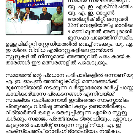
സമാജം സംഘടിപ്പിക്കുന്ന
യു. എ. ഇ. എക്സ്ചേഞ്ച
യു. എ. ഇ. ഓപ്പണ്‍
അത്‌ലറ്റിക് മീറ്റ്, ജനുവരി
22ന് വെള്ളിയാഴ്‌ച്ച രാവില
9 മണി മുതല്‍ അബുദാബി
മുസഫാ പാലത്തിന് സമീപ
ഉള്ള മിലിറ്ററി സ്റ്റേഡിയത്തില്‍ വെച്ച് നടക്കും. യു. എ
ഇ യിലെ വിവിധ എമിറേറ്റുകളിലെ ഇന്ത്യന്‍
സ്കൂളുകളില്‍ നിന്നുമായി അഞ്ഞൂറില്‍ പരം കായിക
താരങ്ങള്‍ ഈ മത്സരങ്ങളില്‍ പങ്കെടുക്കും.
സമാജത്തിന്റെ പ്രധാന പരിപാടികളില്‍ ഒന്നാണ് യു
എ. ഇ. ഓപ്പണ്‍ അത്‌ലറ്റിക് മീറ്റ്‌. മത്സരങ്ങള്‍ക്ക്
മുന്നോടിയായി നടക്കുന്ന വര്‍ണ്ണാഭമായ മാര്‍ച്ച് പാസ്റ്റ്
കായികാഭ്യാസ പ്രകടനങ്ങള്‍ എന്നിവയ്ക്ക്
സാക്ഷ്യം വഹിക്കാനായി ഇവിടത്തെ സാംസ്കാരിക
പ്രമുഖരും വിശിഷ്ട അതിഥി കളും ഉണ്ടായിരിക്കും.
വിദ്യാര്‍ത്ഥി കളെ പങ്കെടുപ്പിക്കുന്ന എല്ലാ സ്കൂളു
കള്‍ക്കും സമാജം പ്രത്യേകം ട്രോഫിയും, ഏറ്റവും
കൂടുതല്‍ പോയിന്റ് നേടുന്ന സ്കൂളിന് യു. എ. ഇ
എക്സ്ചേഞ്ച് റോളിംഗ് ട്രോഫിയും നല്‍കും.