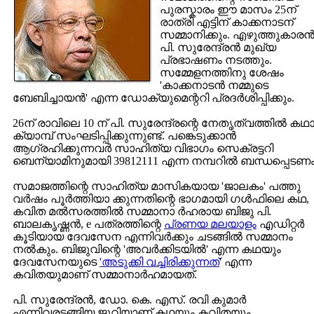
പുരസ്കാരം ഈ മാസം 25ന്
രാത്രി എട്ടിന് കാക്കനാടന്
സമ്മാനിക്കും. എഴുത്തുകാരന്
പി. സുരേന്ദ്രന്‍ മുഖ്യ
പ്രഭാഷണം നടത്തും.
സമ്മേളനത്തിനു ശേഷം
'കാക്കനാടന്‍ നമ്മുടെ
ബേബിച്ചായന്‍' എന്ന ഡോക്യുമെന്ററി പ്രദര്‍ശിപ്പിക്കും.
26ന് രാവിലെ 10 ന് പി. സുരേന്ദ്രന്റെ നേതൃത്വത്തില്‍ കഥ
ക്യാമ്പ് സംഘടിപ്പിക്കുന്നുണ്ട്. പങ്കെടുക്കാന്‍
ആഗ്രഹിക്കുന്നവര്‍ സാഹിത്യ വിഭാഗം സെക്രട്ടറി
ബെന്യാമിനുമായി 39812111 എന്ന നമ്പറില്‍ ബന്ധപ്പെടണം
സമാജത്തിന്റെ സാഹിത്യ മാസികയായ 'ജാലകം' പത്തു
വര്‍ഷം പൂര്‍ത്തിയാ ക്കുന്നതിന്റെ ഭാഗമായി ഗള്‍ഫിലെ കഥ,
കവിത മല്‍സരത്തില്‍ സമ്മാനാ ര്‍ഹരായ ബിജു പി.
ബാലകൃഷ്ണന്‍, e പത്രത്തിന്റെ
പ്രണയ മലയാളം
എഡിറ്റര്‍
കൂടിയായ ദേവസേന എന്നിവര്‍ക്കും ചടങ്ങില്‍ സമ്മാനം
നല്‍കും. ബിജുവിന്റെ 'അവര്‍ക്കിടയില്‍' എന്ന കഥയും
ദേവസേനയുടെ
'
അടുക്കി വച്ചിരിക്കുന്നത്
' എന്ന
കവിതയുമാണ് സമ്മാനാര്‍ഹമായത്.
പി. സുരേന്ദ്രന്‍, ഡോ. കെ. എസ്. രവി കുമാര്‍
എന്നിവരടങ്ങിയ ജൂറിയാണ് കഥയും കവിതയും