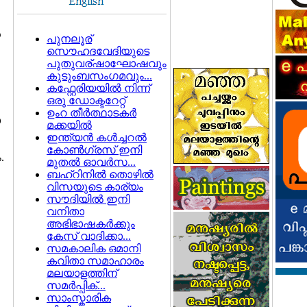
‍
പുനലൂര്
സൌഹദവേദിയുടെ
പുതുവര്ഷാഘോഷവും
കുടുംബസംഗമവും...
കഫ്റ്റേരിയയില്‍ നിന്ന്
ഒരു ഡോക്ടറേറ്റ്
ഉംറ തീര്‍ത്ഥാടകര്‍
ാ
മക്കയില്‍
ഇന്ത്യന്‍ കള്‍ച്ചറല്‍
കോണ്‍ഗ്രസ് ഇനി
.
മുതല്‍ ഓവര്‍സ...
ബഹ്റിനില്‍ തൊഴില്‍
വിസയുടെ കാര്യം
സൗദിയില്‍ ഇനി
വനിതാ
അഭിഭാഷകര്‍ക്കും
കേസ് വാദിക്കാ...
സമകാലിക ഒമാനി
കവിതാ സമാഹാരം
മലയാളത്തിന്‌
സമർപ്പിക്...
സാംസ്കാരിക