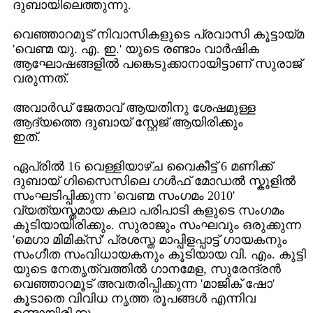
ദുബായിലെത്തുന്നു.
വെഞ്ഞാറമൂട് നിവാസികളുടെ പ്രവാസി കൂട്ടായ്മ
'വെണ്മ യു. എ. ഇ.' യുടെ രണ്ടാം വാര്‍ഷിക
ആഘോഷങ്ങളില്‍ പങ്കെടുക്കാനായിട്ടാണ് സുരാജ്
വരുന്നത്.
അവാര്‍ഡ്‌ ജേതാവ്‌ ആയതിനു ശേഷമുള്ള
ആദ്യത്തെ ദുബായ്‌ സ്റ്റേജ് ആയിരിക്കും
ഇത്.
ഏപ്രില്‍ 16 വെള്ളിയാഴ്ച വൈകീട്ട് 6 മണിക്ക്
ദുബായ് ഗിസൈസിലെ ഗള്‍ഫ് മോഡല്‍ സ്കൂളില്‍
സംഘടിപ്പിക്കുന്ന 'വെണ്മ സംഗമം 2010'
വ്യത്യസ്തമായ കലാ പരിപാടി കളുടെ സംഗമം
കൂടിയായിരിക്കും. സുരാജും സംഘവും ഒരുക്കുന്ന
'മെഗാ മിമിക്സ്' പ്രശസ്ത മാപ്പിളപ്പാട്ട് ഗായകനും
സംഗീത സംവിധായകനും കൂടിയായ വി. എം. കുട്ടി
യുടെ നേതൃത്വത്തില്‍ ഗാനമേള, സുരേന്ദ്രന്‍
വെഞ്ഞാറമൂട് അവതരിപ്പിക്കുന്ന 'മാജിക്‌ ഷോ'
കൂടാതെ വിവിധ നൃത്ത രൂപങ്ങള്‍ എന്നിവ