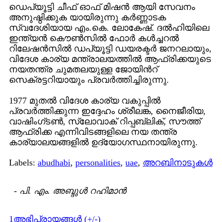
ഡെപ്യൂട്ടി ചീഫ്‌ ഓഫ് മിഷന്‍ ആയി സേവനം
അനുഷ്ഠിക്കുക യായിരുന്നു കര്‍ണ്ണാടക
സ്വദേശിയായ എം.കെ. ലോകേഷ്. ദല്‍ഹിയിലെ
ഇന്ത്യന്‍ കൌണ്‍സില്‍ ഫോര്‍ കള്‍ച്ചറല്‍
റിലേഷന്‍സില്‍ ഡപ്യൂട്ടി ഡയരക്ടര്‍ ജനറലായും,
വിദേശ കാര്യ മന്ത്രാലയത്തില്‍ ആഫ്രിക്കയുടെ
നയതന്ത്ര ചുമതലയുള്ള ജോയിന്‍റ്
സെക്രട്ടറിയായും പ്രവര്‍ത്തിച്ചിരുന്നു.
1977 മുതല്‍ വിദേശ കാര്യ വകുപ്പില്‍
പ്രവര്‍ത്തിക്കുന്ന ഇദ്ദേഹം ശ്രീലങ്ക, നൈജീരിയ,
വാഷിംഗ്‌ടണ്‍, സ്ലോവാക് റിപ്പബ്ലിക്‌, സൗത്ത്‌
ആഫ്രിക്ക എന്നിവിടങ്ങളിലെ നയ തന്ത്ര
കാര്യാലയങ്ങളില്‍ ഉദ്യോഗസ്ഥനായിരുന്നു.
Labels:
abudhabi
,
personalities
,
uae
,
അറബിനാടുകള്‍
-
പി. എം. അബ്ദുള്‍ റഹിമാന്‍
1അഭിപ്രായങ്ങള്‍ (+/-)