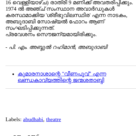
16 വെള്ളിയാഴ്ച) രാത്രി 9 മണിക്ക് അവതരിപ്പിക്കും.
1974 ല്‍ അഞ്ച് സംസ്ഥാന അവാര്‍ഡുകള്‍
കരസ്ഥമാക്കിയ 'ശ്രീഭുവിലസ്ഥിര' എന്ന നാടകം,
അബുദാബി സോഷ്യല്‍ ഫോറം ആണ്
സംഘടിപ്പിക്കുന്നത്.
പ്രവേശനം സൌജന്യമായിരിക്കും.
-
പി. എം. അബ്ദുല്‍ റഹിമാന്‍, അബുദാബി
കുമാരനാശാന്റെ "വീണപൂവ്" എന്ന
ഖണ്ഡകാവ്യത്തിന്റെ ജന്മശതാബ്ദി
Labels:
abudhabi
,
theatre