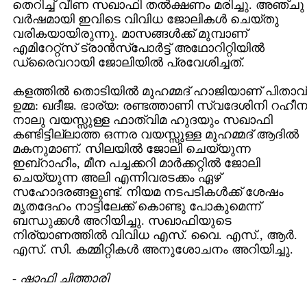
തെറിച്ച് വീണ സഖാഫി തല്‍ക്ഷണം മരിച്ചു. അഞ്ചു
വര്‍ഷമായി ഇവിടെ വിവിധ ജോലികള്‍ ചെയ്തു
വരികയായിരുന്നു. മാസങ്ങള്‍ക്ക് മുമ്പാണ്
എമിറേറ്റ്സ് ട്രാന്‍സ്പോര്‍ട്ട് അഥോറിറ്റിയില്‍
ഡ്രൈവറായി ജോലിയില്‍ പ്രവേശിച്ചത്.
കളത്തില്‍ തൊടിയില്‍ മുഹമ്മദ് ഹാജിയാണ് പിതാവ്
ഉമ്മ: ഖദീജ. ഭാര്യ: രണ്ടത്താണി സ്വദേശിനി റഹീന
നാലു വയസ്സുള്ള ഫാത്വിമ ഹുദയും സഖാഫി
കണ്ടിട്ടില്ലാത്ത ഒന്നര വയസ്സുള്ള മുഹമ്മദ് ആദില്‍
മകനുമാണ്. സിലയില്‍ ജോലി ചെയ്യുന്ന
ഇബ്റാഹീം, മീന പച്ചക്കറി മാര്‍ക്കറ്റില്‍ ജോലി
ചെയ്യുന്ന അലി എന്നിവരടക്കം ഏഴ്
സഹോദരങ്ങളുണ്ട്. നിയമ നടപടികള്‍ക്ക് ശേഷം
മൃതദേഹം നാട്ടിലേക്ക് കൊണ്ടു പോകുമെന്ന്
ബന്ധുക്കള്‍ അറിയിച്ചു. സഖാഫിയുടെ
നിര്യാണത്തില്‍ വിവിധ എസ്. വൈ. എസ്., ആര്‍.
എസ്. സി. കമ്മിറ്റികള്‍ അനുശോചനം അറിയിച്ചു.
-
ഷാഫി ചിത്താരി