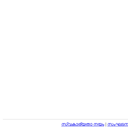
സ്വകാര്യതാ നയം
|
സംഘടനാ 