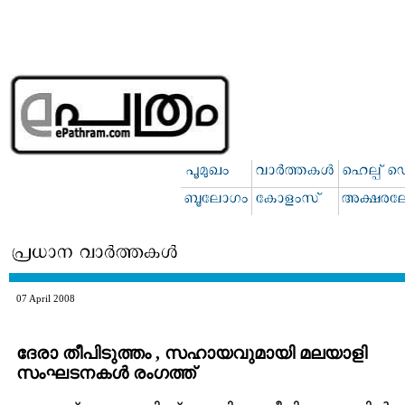
07 April 2008
ദേരാ തീപിടുത്തം , സഹായവുമായി മലയാളി
സംഘടനകള്‍ രംഗത്ത്